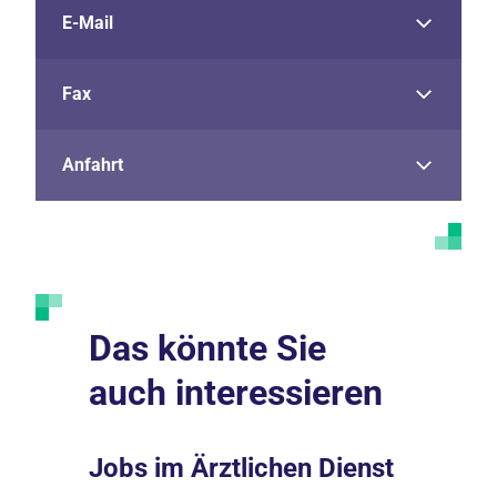
E-Mail
Fax
Anfahrt
Das könnte Sie
auch interessieren
Jobs im Ärztlichen Dienst
Darum 