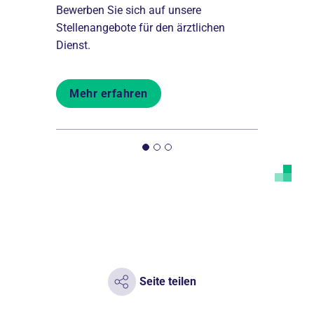
Bewerben Sie sich auf unsere
Sie überle
uelle
Stellenangebote für den ärztlichen
Waldkrank
r.
Dienst.
Das spricht
Mehr erfahren
Mehr er
Seite teilen