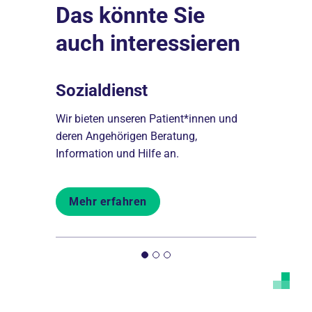
Das könnte Sie
auch interessieren
Sozialdienst
Ambula
re
Wir bieten unseren Patient*innen und
Eine Übern
thalt im
deren Angehörigen Beratung,
ist für vie
Information und Hilfe an.
Behandlung
Mehr erfahren
Mehr er