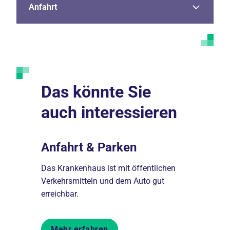
Anfahrt
Das könnte Sie
auch interessieren
Anfahrt & Parken
Verans
n wir den
Das Krankenhaus ist mit öffentlichen
Informieren
ehörige
Verkehrsmitteln und dem Auto gut
Veranstalt
erreichbar.
Patient*in
Mehr erfahren
Mehr er