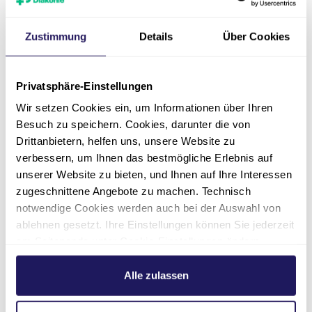
Tarife für stationäre
Zustimmung
Details
Über Cookies
Leistungen & Pflegekosten
Privatsphäre-Einstellungen
Wahlleistungen &
Komfortstation
Wir setzen Cookies ein, um Informationen über Ihren
Besuch zu speichern. Cookies, darunter die von
Drittanbietern, helfen uns, unsere Website zu
Wertsachen
verbessern, um Ihnen das bestmögliche Erlebnis auf
unserer Website zu bieten, und Ihnen auf Ihre Interessen
zugeschnittene Angebote zu machen. Technisch
notwendige Cookies werden auch bei der Auswahl von
ablehnen gesetzt. Ihre Einstellungen können Sie jederzeit
am Seitenende unter Cookie-Einstellungen ändern.
Kontakt
Weitere Informationen hierzu finden Sie in unserer
Datenschutzerklärung
.
Alle zulassen