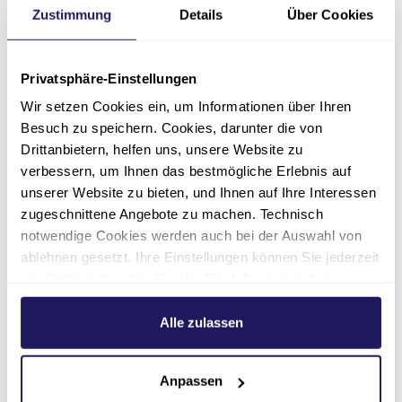
Onkologisches Zentrum
Zustimmung
Details
Über Cookies
Perinatalzentrum Level I /
Privatsphäre-Einstellungen
Neonatologie
Wir setzen Cookies ein, um Informationen über Ihren
Besuch zu speichern. Cookies, darunter die von
Drittanbietern, helfen uns, unsere Website zu
verbessern, um Ihnen das bestmögliche Erlebnis auf
unserer Website zu bieten, und Ihnen auf Ihre Interessen
zugeschnittene Angebote zu machen. Technisch
Kontakt
notwendige Cookies werden auch bei der Auswahl von
ablehnen gesetzt. Ihre Einstellungen können Sie jederzeit
am Seitenende unter Cookie-Einstellungen ändern.
Weitere Informationen hierzu finden Sie in unserer
Datenschutzerklärung
.
Alle zulassen
Anpassen