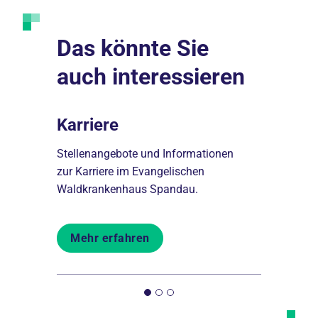
Das könnte Sie
auch interessieren
nahme
Karriere
Behand
fnahme
Stellenangebote und Informationen
Hier finden 
enhaus
zur Karriere im Evangelischen
Behandlung
Waldkrankenhaus Spandau.
Hauses.
Mehr erfahren
Mehr er