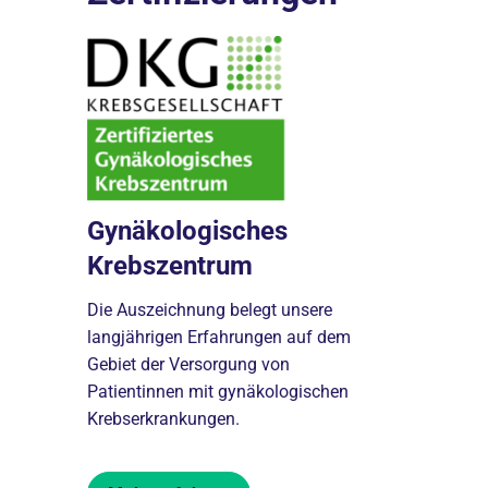
Zertifi
Gynäkologisches
ntrum
Onkolo
Krebszentrum
Seit Dezem
Die Auszeichnung belegt unsere
 mehrere
Onkologisc
langjährigen Erfahrungen auf dem
ach den
Organkrebs
Gebiet der Versorgung von
Richtlinien
Patientinnen mit gynäkologischen
Krebsgesells
Krebserkrankungen.