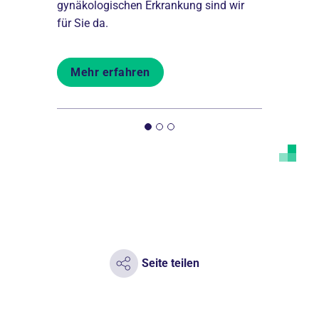
s
gynäkologischen Erkrankung sind wir
eine moder
für Sie da.
Krebserkra
Mehr erfahren
Mehr er
Seite teilen