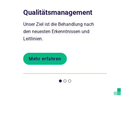
Qualitätsmanagement
Lob & K
Unser Ziel ist die Behandlung nach
Gern nehm
s
den neuesten Erkenntnissen und
Mitarbeiter
Leitlinien.
Anregungen
Mehr erfahren
Mehr er