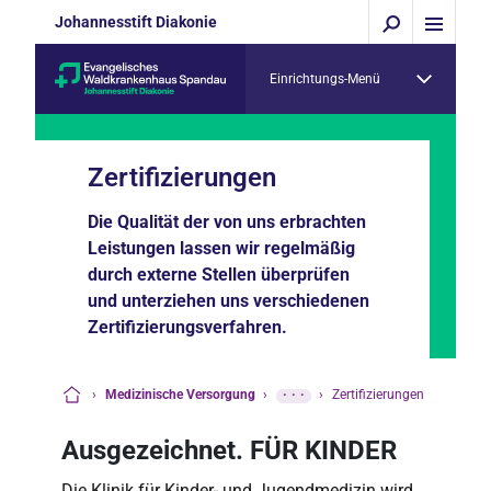
Johannesstift Diakonie
Einrichtungs-Menü
Zertifizierungen
Die Qualität der von uns erbrachten
Leistungen lassen wir regelmäßig
durch externe Stellen überprüfen
und unterziehen uns verschiedenen
Zertifizierungsverfahren.
›
Medizinische Versorgung
›
···
›
Zertifizierungen
Startseite
Ausgezeichnet. FÜR KINDER
Die Klinik für Kinder- und Jugendmedizin wird