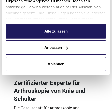
zugeschnittene Angebote zu machen. Technisch
Das Endoprothetikzentrum des Evangelischen
notwendige Cookies werden auch bei der Auswahl von
Waldkrankenhauses Spandau ist als
ablehnen gesetzt. Ihre Einstellungen können Sie jederzeit
Endoprothetikzentrum der Maximalversorgung
am Seitenende unter Cookie-Einstellungen ändern.
zertifiziert. Die Zertifizierung durch ClarCert
Weitere Informationen hierzu finden Sie in unserer
bescheinigt, dass Operationen der großen
Datenschutzerklärung
.
Alle zulassen
Gelenke auf höchstem Sicherheitsniveau und
nach neuesten medizinischen Standards
durchgeführt werden.
Anpassen
Mehr dazu:
ClarCert
Ablehnen
Zertifizierter Experte für
Arthroskopie von Knie und
Schulter
Die Gesellschaft für Arthroskopie und