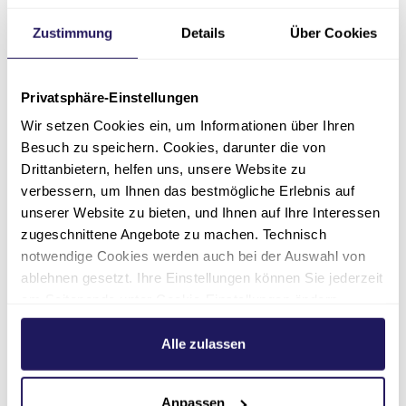
Gerhardt-Stiftung. Als Krankenhaus der
Basisversorgung und Akademisches
Zustimmung
Details
Über Cookies
Lehrkrankenhaus der Martin-Luther-Universität
Halle-Wittenberg bieten wir neben einer
hochwertigen Allgemein- und Notfallversorgung
Privatsphäre-Einstellungen
auch spezialisierte Fachbereiche und Zentren.
Wir setzen Cookies ein, um Informationen über Ihren
Besuch zu speichern. Cookies, darunter die von
Über die Johannesstift
Drittanbietern, helfen uns, unsere Website zu
Diakonie
verbessern, um Ihnen das bestmögliche Erlebnis auf
unserer Website zu bieten, und Ihnen auf Ihre Interessen
Die Johannesstift Diakonie gAG ist das größte
zugeschnittene Angebote zu machen. Technisch
konfessionelle Gesundheits- und
notwendige Cookies werden auch bei der Auswahl von
ablehnen gesetzt. Ihre Einstellungen können Sie jederzeit
Sozialunternehmen in der Region Berlin und
am Seitenende unter Cookie-Einstellungen ändern.
Nordostdeutschland. Über 11.740
Weitere Informationen hierzu finden Sie in unserer
Mitarbeitende leisten moderne Medizin,
Datenschutzerklärung
.
Alle zulassen
zugewandte Betreuung und Beratung im
Einklang mit den christlich-diakonischen
Werten des Unternehmens. Der Träger betreibt
Anpassen