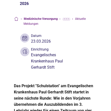
2026
›
Medizinische Versorgung
›
···
›
Aktuelle
Startseite
Meldungen
Datum
23.03.2026
Einrichtung
Evangelisches
Krankenhaus Paul
Gerhardt Stift
Das Projekt "Schulstation" am Evangelischen
Krankenhaus Paul Gerhardt Stift startet in
seine nächste Runde: Wie in den Vorjahren
übernehmen die Auszubildenden im 3.
Lehrjahr wieder für einen Zeitraum von vier