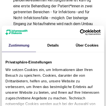
pandemieresilienten Rettungsstelle ist künftig
eine erste Behandlung der Patient*innen in zwei
getrennten Bereichen - für Infektions- und für
Nicht-Infektionsfälle - möglich. Der bisherige
Eingang zur Notaufnahme wird nach dem Umbau
ausschließlich für Liegendanfahrten genutzt.
Den Umbau als Lehre aus der Corona-Pandemie
fördert das Land Sachsen-Anhalt mit 3,2
Zustimmung
Details
Über Cookies
Millionen Euro Fördermitteln aus dem Corona-
Sondervermögen.
Privatsphäre-Einstellungen
Mit der Fertigstellung, die für Herbst 2027
geplant ist, bietet die Rettungsstelle am Paul
Wir setzen Cookies ein, um Informationen über Ihren
Gerhardt Stift dann eine bessere Raumstruktur,
Besuch zu speichern. Cookies, darunter die von
mehr Komfort und damit optimierte Abläufe
Drittanbietern, helfen uns, unsere Website zu
sowohl für die Notfallpatient*innen als auch für
verbessern, um Ihnen das bestmögliche Erlebnis auf
unserer Website zu bieten, und Ihnen auf Ihre Interessen
die Mitarbeitenden.
zugeschnittene Angebote zu machen. Technisch
Alle aktuellen Informationen zu den
notwendige Cookies werden auch bei der Auswahl von