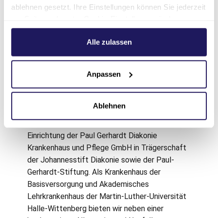
Umbauarbeiten und ggf. damit einher gehenden
ablehnen gesetzt. Ihre Einstellungen können Sie jederzeit
Veränderungen sind auch auf der
am Seitenende unter Cookie-Einstellungen ändern.
Krankenhaus-Homepage
zu finden.
Weitere Informationen hierzu finden Sie in unserer
Datenschutzerklärung
.
Alle zulassen
Über das Evangelische
Krankenhaus Paul
Anpassen
Gerhardt Stift
Ablehnen
Das Evangelische Krankenhaus Paul Gerhardt
Stift in Lutherstadt Wittenberg ist eine
Einrichtung der Paul Gerhardt Diakonie
Krankenhaus und Pflege GmbH in Trägerschaft
der Johannesstift Diakonie sowie der Paul-
Gerhardt-Stiftung. Als Krankenhaus der
Basisversorgung und Akademisches
Lehrkrankenhaus der Martin-Luther-Universität
Halle-Wittenberg bieten wir neben einer