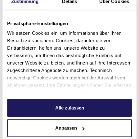
Zustimmung
Details
Über Cookies
Stift
in Lutherstadt Wittenberg ist eine
Einrichtung in Trägerschaft der Johannesstift
Diakonie und der Paul-Gerhardt-Stiftung. Das
Privatsphäre-Einstellungen
Krankenhaus bietet neben einer hochwertigen
Wir setzen Cookies ein, um Informationen über Ihren
Allgemein- und Notfallversorgung auch
Besuch zu speichern. Cookies, darunter die von
spezialisierte Fachbereiche und neun
Drittanbietern, helfen uns, unsere Website zu
medizinische Zentren. Jährlich werden etwa
verbessern, um Ihnen das bestmögliche Erlebnis auf
14.000 Patientinnen und Patienten stationär
unserer Website zu bieten, und Ihnen auf Ihre Interessen
sowie 27.200 Patientinnen und Patienten
zugeschnittene Angebote zu machen. Technisch
ambulant behandelt.
notwendige Cookies werden auch bei der Auswahl von
ablehnen gesetzt. Ihre Einstellungen können Sie jederzeit
Der Landtag von Sachsen-Anhalt hatte im
am Seitenende unter Cookie-Einstellungen ändern.
Dezember 2021 ein knapp zwei Milliarden Euro
Weitere Informationen hierzu finden Sie in unserer
umfassendes zukunftsgerichtetes
Datenschutzerklärung
.
Alle zulassen
Sondervermögen Corona verabschiedet. Mit
diesen Mitteln werden Maßnahmen mit
Pandemiebezug realisiert. Es handelt sich um
Anpassen
Projekte im Gesundheitssektor, zur