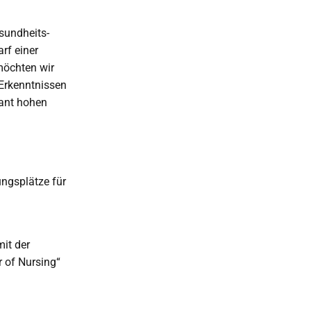
sundheits-
rf einer
 möchten wir
 Erkenntnissen
tant hohen
ngsplätze für
mit der
 of Nursing“