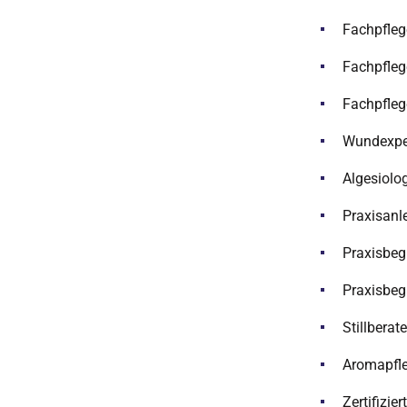
Fachpflege
Fachpfleg
Fachpfleg
Wundexper
Algesiolo
Praxisanle
Praxisbeg
Praxisbeg
Stillberat
Aromapfle
Zertifizie