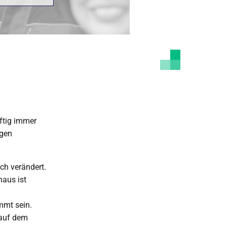
ftig immer
igen
ch verändert.
haus ist
mmt sein.
 auf dem