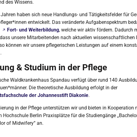
nd des Wissens.
n Jahren haben sich neue Handlungs- und Tätigkeitsfelder für Ge
fleger*innen entwickelt. Das veränderte Aufgabenspektrum beda
n
Fort- und Weiterbildung
, welche wir aktiv fördern. Dadurch
, dass unsere Mitarbeitenden nach aktuellen wissenschaftlichen
 so können wir unsere pflegerischen Leistungen auf einem kons
.
ung & Studium in der Pflege
sche Waldkrankenhaus Spandau verfügt über rund 140 Ausbildu
uen*männer. Die theoretische Ausbildung erfolgt in der
sfachschule der Johannesstift Diakonie
.
erung in der Pflege unterstützen wir und bieten in Kooperation 
 Hochschule Berlin Praxisplätze für die Studiengänge „Bachelor
or of Midwifery“ an.