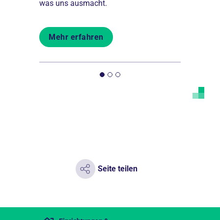
fsleben.
was uns ausmacht.
du deinem 
Mehr erfahren
Mehr er
Seite teilen