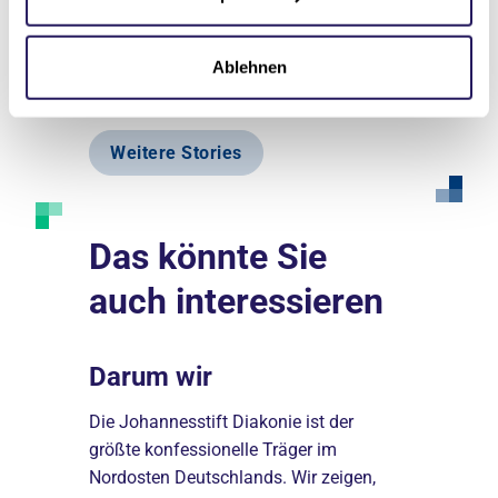
Zur Story
Ablehnen
Weitere Stories
Das könnte Sie
auch interessieren
Darum wir
Erfolg
nseren
Die Johannesstift Diakonie ist der
Du willst, 
19 Berufe
größte konfessionelle Träger im
Panik. Wir 
0 junge
Nordosten Deutschlands. Wir zeigen,
wie möglich