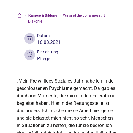
›
Karriere & Bildung
›
Wir sind die Johannesstift
Startseite
Diakonie
Datum
16.03.2021
Einrichtung
Pflege
„Mein Freiwilliges Soziales Jahr habe ich in der
geschlossenen Psychiatrie gemacht. Da gab es
durchaus Momente, die mich in den Feierabend
begleitet haben. Hier in der Rettungsstelle ist
das anders. Ich mache meine Arbeit hier gerne
und sie belastet mich nicht so sehr. Menschen
in Situationen zu helfen, die für sie bedrohlich
sind, erfüllt mich total. Und im besten Fall retten