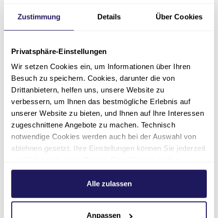
Zustimmung
Details
Über Cookies
Aktuelle Stories
Privatsphäre-Einstellungen
Wir setzen Cookies ein, um Informationen über Ihren
Besuch zu speichern. Cookies, darunter die von
Drittanbietern, helfen uns, unsere Website zu
verbessern, um Ihnen das bestmögliche Erlebnis auf
unserer Website zu bieten, und Ihnen auf Ihre Interessen
zugeschnittene Angebote zu machen. Technisch
notwendige Cookies werden auch bei der Auswahl von
wieder
„Ein Krankenhaus mitten
Wünsch
ablehnen gesetzt. Ihre Einstellungen können Sie jederzeit
am Seitenende unter Cookie-Einstellungen ändern.
im Grünen“
30.03.2021
Weitere Informationen hierzu finden Sie in unserer
Datenschutzerklärung
.
Alle zulassen
06.04.2021
Pflege
Zur Sto
Anpassen