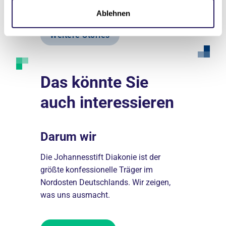
Ablehnen
Weitere Stories
Das könnte Sie
auch interessieren
Darum wir
Erfolg
nseren
Die Johannesstift Diakonie ist der
Du willst, 
19 Berufe
größte konfessionelle Träger im
Panik. Wir 
0 junge
Nordosten Deutschlands. Wir zeigen,
wie möglich
fsleben.
was uns ausmacht.
du deinem 