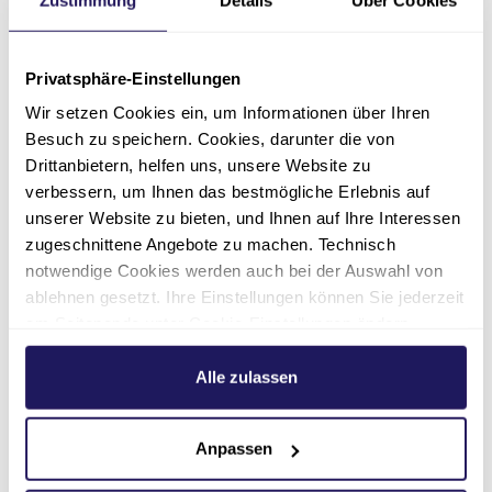
Aktuelle Stories
Privatsphäre-Einstellungen
Wir setzen Cookies ein, um Informationen über Ihren
Besuch zu speichern. Cookies, darunter die von
Drittanbietern, helfen uns, unsere Website zu
verbessern, um Ihnen das bestmögliche Erlebnis auf
unserer Website zu bieten, und Ihnen auf Ihre Interessen
zugeschnittene Angebote zu machen. Technisch
wieder
„Ein Krankenhaus mitten
Wünsch
notwendige Cookies werden auch bei der Auswahl von
im Grünen“
ablehnen gesetzt. Ihre Einstellungen können Sie jederzeit
30.03.2021
am Seitenende unter Cookie-Einstellungen ändern.
06.04.2021
Pflege
Weitere Informationen hierzu finden Sie in unserer
Datenschutzerklärung
.
Alle zulassen
Zur Sto
Zur Story
Anpassen