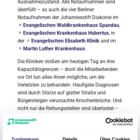
Ausnahmezustand. Alle Notaufnahmen sind
überfüllt – so auch die vier Berliner
Notaufnahmen der Johannesstift Diakonie im
Evangelischen Waldkrankenhaus Spandau
,
Evangelischen Krankenhaus Hubertus
, in
der
Evangelischen Elisabeth Klinik
und im
Martin Luther Krankenhaus
.
Die Kliniken stoßen am heutigen Tag an ihre
Kapazitätsgrenzen – doch die Mitarbeitenden
vor Ort tun alles ihnen mögliche, um die
Verletzten zu behandeln. Häufigste Diagnosen
sind durch Stürze auf glatter Straße und
Bürgersteigen verursachte Knochenbrüche. Und
nicht nur die Rettungsstellen sind überlastet –
auch im Hintergrund laufen die OP-Säle und
Intensivstationen unter Volllast.
Deutlich längere
Zustimmung
Details
Über Cookies