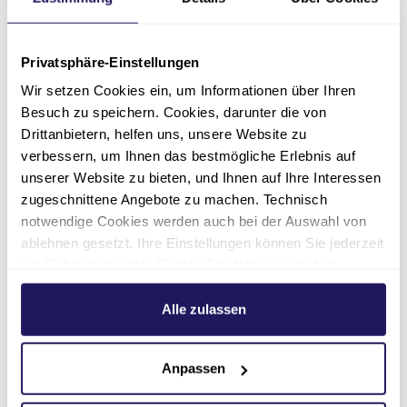
Wartezeiten
Privatsphäre-Einstellungen
Die Berliner Krankenhäuser der Johannesstift
Wir setzen Cookies ein, um Informationen über Ihren
Diakonie befinden sich kurz vor der kritischen
Besuch zu speichern. Cookies, darunter die von
Auslastungssituation. Aufgrund des sehr hohen
Drittanbietern, helfen uns, unsere Website zu
Patient*innen-Aufkommens sowie begrenzter
verbessern, um Ihnen das bestmögliche Erlebnis auf
Kapazitäten kommt es zu
deutlich
unserer Website zu bieten, und Ihnen auf Ihre Interessen
verlängerten Wartezeiten
. Wir bitten
zugeschnittene Angebote zu machen. Technisch
Patient*innen mit
nicht lebensbedrohlichen
notwendige Cookies werden auch bei der Auswahl von
Beschwerden
nach Möglichkeit zunächst den
ablehnen gesetzt. Ihre Einstellungen können Sie jederzeit
ärztlichen Bereitschaftsdienst (116 117)
oder
am Seitenende unter Cookie-Einstellungen ändern.
die hausärztliche Versorgung in Anspruch zu
Weitere Informationen hierzu finden Sie in unserer
nehmen.
Datenschutzerklärung
.
Alle zulassen
Akute Notfälle werden selbstverständlich
jederzeit und unverzüglich behandelt.
Anpassen
Wir danken Ihnen für Ihr Verständnis.