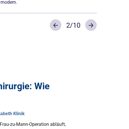
2
/10
Previous
Next
irurgie: Wie
abeth Klinik
e Frau-zu-Mann-Operation abläuft,