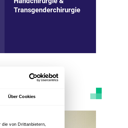
Handchirurgie &
professionelle Behandlung von
Lipödem- und Lymphödem.
Transgenderchirurgie
Zum Fachbereich
Über Cookies
die von Drittanbietern,