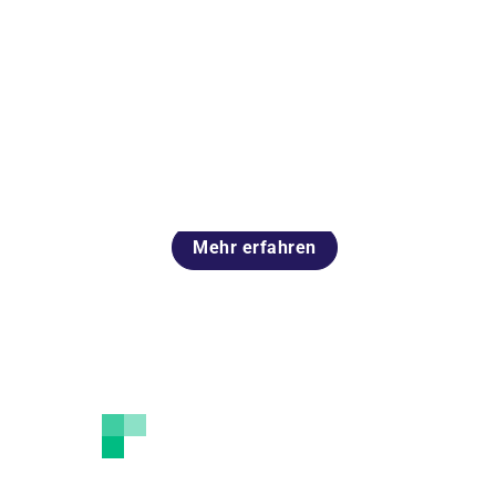
Förderverein
Helfen Sie uns, damit wir noch besser hel
können – Um unsere Versorgungsaufgab
in allen Facetten zu erfüllen und Mensch
in Notlagen zu unterstützen.
Mehr erfahren