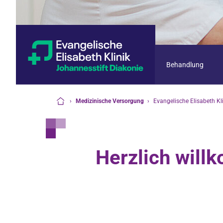
Behandlung
›
Medizinische Versorgung
›
Evangelische Elisabeth Kl
Startseite
Herzlich wil
Unser Haus
Paul Gerhardt