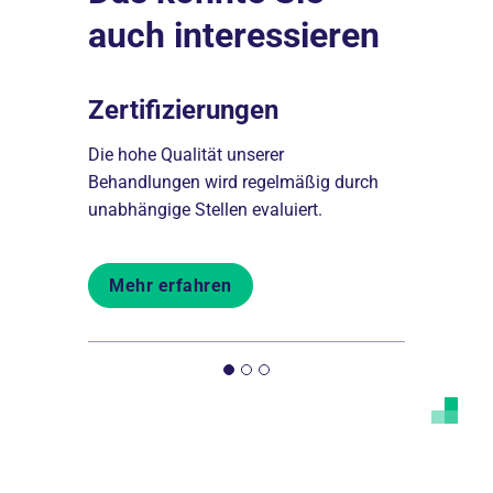
auch interessieren
Zertifizierungen
Lob & K
Die hohe Qualität unserer
Gern nehm
s
Behandlungen wird regelmäßig durch
Mitarbeiter
unabhängige Stellen evaluiert.
Anregungen
Mehr erfahren
Mehr er