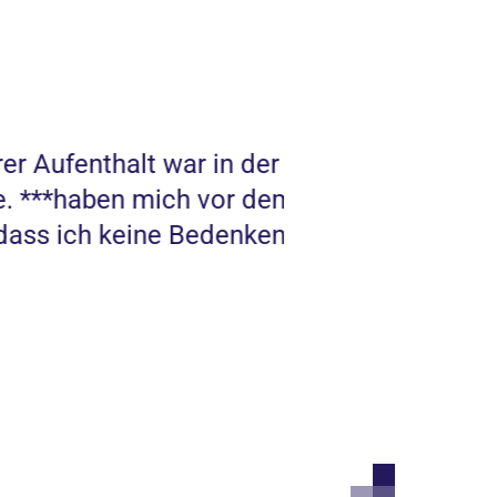
war in der
Ein Krankenhaus, 
h vor dem Eingriff gut
ausdrücklich emp
 Bedenken hatte.