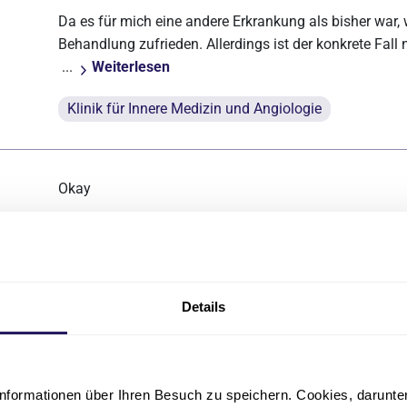
Da es für mich eine andere Erkrankung als bisher war,
Behandlung zufrieden. Allerdings ist der konkrete Fall
...
Weiterlesen
Klinik für Innere Medizin und Angiologie
Okay
Klinik für Orthopädie / Unfallchirurgie und Sportmedi
Details
sehr gute und auch mitteilsame Ärzte, äußerst sympat
Krankenhaus ist häufig durch verschiedene Farbgebung
nformationen über Ihren Besuch zu speichern. Cookies, darunter 
Klinik für Gefäßchirurgie und endovaskuläre Therapi