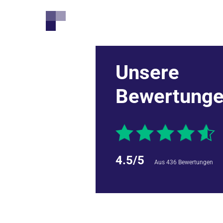
Unsere
Insgesamt wurde ich ganzheitlich sehr 
ng
Bewertung
.
4.5/5
Aus 436 Bewertungen