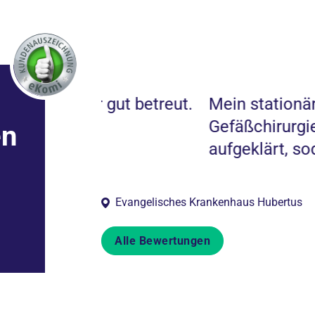
gut betreut.
Mein stationärer Aufenthalt 
Gefäßchirurgie. ***haben mic
en
aufgeklärt, sodass ich keine
Evangelisches Krankenhaus Hubertus
Alle Bewertungen