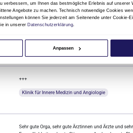
u verbessern, um Ihnen das bestmögliche Erlebnis auf unserer 
nittene Angebote zu machen. Technisch notwendige Cookies wer
instellungen können Sie jederzeit am Seitenende unter Cookie-E
Zuviele verschiedene Ärzte am Patienten und jeder ve
Sie in unserer
Datenschutzerklärung
.
nicht erfolgt. Wenn man einen Arzt sprechen möchte wi
kommt, ...
Weiterlesen
Anpassen
Klinik für Gefäßchirurgie und endovaskuläre Therapi
+++
Klinik für Innere Medizin und Angiologie
Sehr gute Orga, sehr gute Ärztinnen und Ärzte und seh