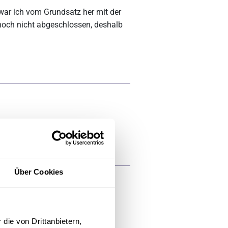
 war ich vom Grundsatz her mit der
 noch nicht abgeschlossen, deshalb
zin
Über Cookies
hisches Pflegepersonal, das
en freundlich gestaltet
die von Drittanbietern,
e