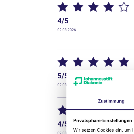
4/5
02.08.2026
5/5
02.08.2026
Zustimmung
Privatsphäre-Einstellungen
4/5
Wir setzen Cookies ein, um I
02.08.2026