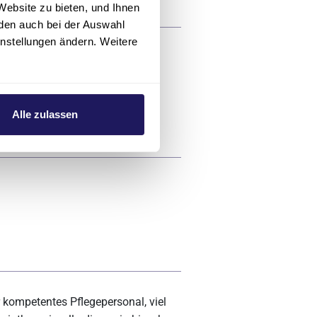
Website zu bieten, und Ihnen
den auch bei der Auswahl
instellungen ändern. Weitere
rordnet etwas anderes was dann
rd man vertröstet daß er später
Alle zulassen
e
r kompetentes Pflegepersonal, viel