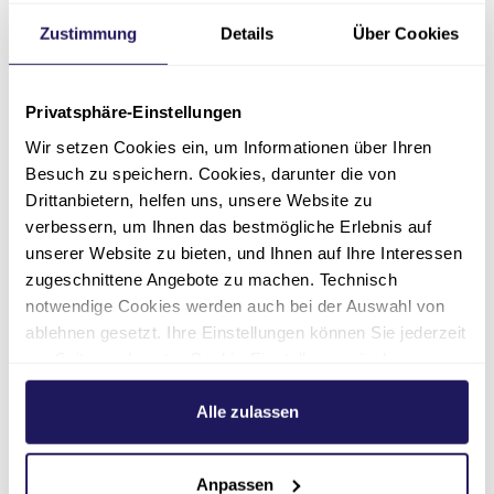
Mehr dazu:
Zustimmung
Details
Über Cookies
AltersTraumaZentrum
AltersTraumaZentrum DGU®
Privatsphäre-Einstellungen
(Zertifizierungsverfahren)
Wir setzen Cookies ein, um Informationen über Ihren
Besuch zu speichern. Cookies, darunter die von
Drittanbietern, helfen uns, unsere Website zu
verbessern, um Ihnen das bestmögliche Erlebnis auf
unserer Website zu bieten, und Ihnen auf Ihre Interessen
zugeschnittene Angebote zu machen. Technisch
notwendige Cookies werden auch bei der Auswahl von
ablehnen gesetzt. Ihre Einstellungen können Sie jederzeit
am Seitenende unter Cookie-Einstellungen ändern.
Weitere Informationen hierzu finden Sie in unserer
Datenschutzerklärung
.
Alle zulassen
Klima-Champion 2022
Das internationale Umweltschutz-Netzwerk
Anpassen
Health Care Without Harm (HCWH) hat das