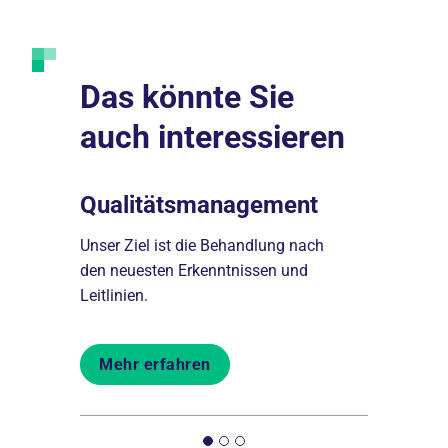
Das könnte Sie
auch interessieren
Qualitätsmanagement
Lob & K
Unser Ziel ist die Behandlung nach
Gern nehm
s
den neuesten Erkenntnissen und
Mitarbeiter
Leitlinien.
Anregungen
Mehr erfahren
Mehr er