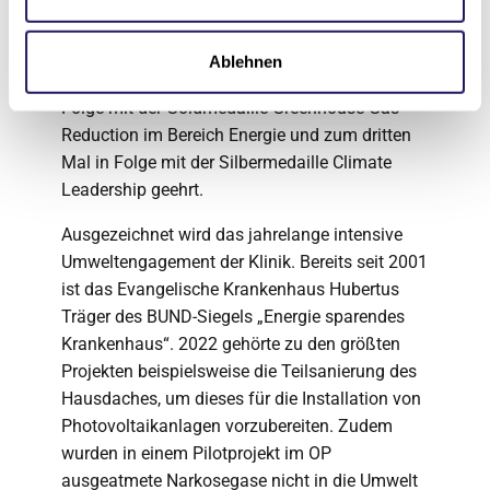
Evangelische Krankenhaus Hubertus zum
Klima-Champion 2022 erklärt. Das
Ablehnen
Krankenhaus wurde bereits zum zweiten Mal in
Folge mit der Goldmedaille Greenhouse Gas
Reduction im Bereich Energie und zum dritten
Mal in Folge mit der Silbermedaille Climate
Leadership geehrt.
Ausgezeichnet wird das jahrelange intensive
Umweltengagement der Klinik. Bereits seit 2001
ist das Evangelische Krankenhaus Hubertus
Träger des BUND-Siegels „Energie sparendes
Krankenhaus“. 2022 gehörte zu den größten
Projekten beispielsweise die Teilsanierung des
Hausdaches, um dieses für die Installation von
Photovoltaikanlagen vorzubereiten. Zudem
wurden in einem Pilotprojekt im OP
ausgeatmete Narkosegase nicht in die Umwelt