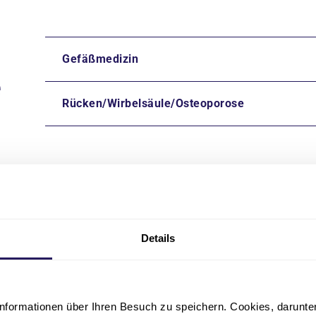
Gefäßmedizin
e
Rücken/Wirbelsäule/Osteoporose
Zertifizierung „Inter
Gefäßzentrum“ (IGZ)
Details
Das Gefäßzentrum Berlin-Brand
Krankenhaus Hubertus lässt sic
Fachgesellschaften Deutsche Ge
nformationen über Ihren Besuch zu speichern. Cookies, darunter 