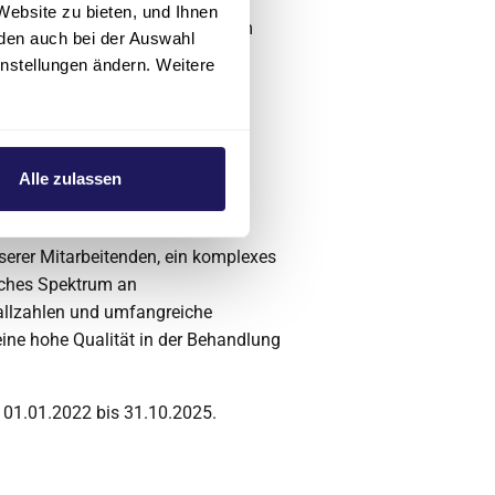
ßchirurgie (DGG) und Deutsche
Website zu bieten, und Ihnen
„Interdisziplinäres Gefäßzentrum
den auch bei der Auswahl
instellungen ändern. Weitere
r Zertifizierung verbundenen
arative und therapeutische
t. Eine interdisziplinäre
Alle zulassen
dlungsprozess beteiligten
nt) ist sichergestellt.
serer Mitarbeitenden, ein komplexes
sches Spektrum an
llzahlen und umfangreiche
eine hohe Qualität in der Behandlung
n 01.01.2022 bis 31.10.2025.