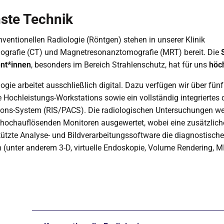
ste Technik
ventionellen Radiologie (Röntgen) stehen in unserer Klinik
grafie (CT) und Magnetresonanztomografie (MRT) bereit. Die
ent*innen
, besonders im Bereich Strahlenschutz, hat für uns
höch
ogie arbeitet ausschließlich digital. Dazu verfügen wir über fünf
 Hochleistungs-Workstations sowie ein vollständig integriertes di
ions-System (RIS/PACS). Die radiologischen Untersuchungen we
 hochauflösenden Monitoren ausgewertet, wobei eine zusätzlich
tzte Analyse- und Bildverarbeitungssoftware die diagnostisch
 (unter anderem 3-D, virtuelle Endoskopie, Volume Rendering, MI