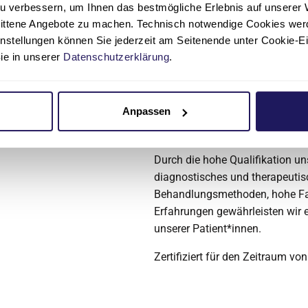
Deutsche Gesellschaft für Gefä
u verbessern, um Ihnen das bestmögliche Erlebnis auf unserer 
Röntgengesellschaft (DRG) als 
nittene Angebote zu machen. Technisch notwendige Cookies wer
(IGZ)“ zertifizieren.
instellungen können Sie jederzeit am Seitenende unter Cookie-E
Sie in unserer
Datenschutzerklärung
.
Zur Gewährleistung der mit eine
Qualität wurden personelle, app
Standards definiert und umgesetz
Anpassen
Zusammenarbeit aller am Behan
Ärzt*innen (stationär und ambula
Durch die hohe Qualifikation un
diagnostisches und therapeuti
Behandlungsmethoden, hohe Fa
Erfahrungen gewährleisten wir 
unserer Patient*innen.
Zertifiziert für den Zeitraum vo