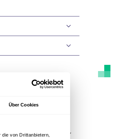
disziplinäres
Über Cookies
enburg im Evangelischen
h seit 2008 von den
sellschaft für Angiologie (DGA),
die von Drittanbietern,