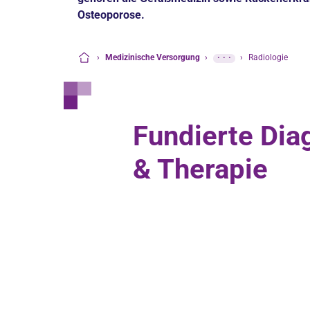
Osteoporose.
›
Medizinische Versorgung
›
···
›
Radiologie
Startseite
Fundierte Dia
& Therapie