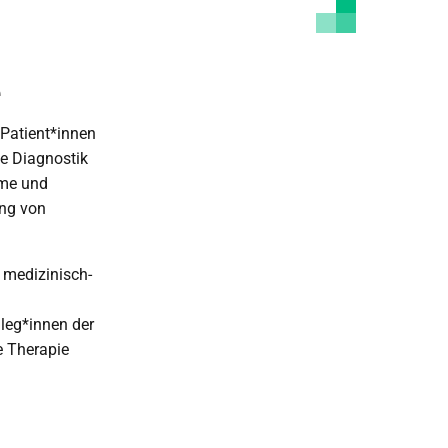
e
 Patient*innen
e Diagnostik
rme und
ung von
 medizinisch-
lleg*innen der
e Therapie