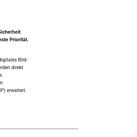
Sicherheit
ste Priorität.
gitales Bild-
rden direkt
e
en
P) erweitert.