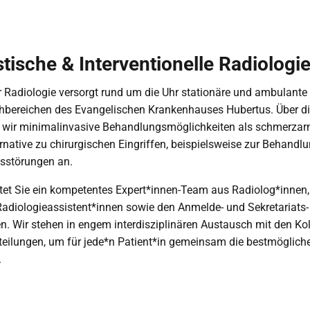
tische & Interventionelle Radiologi
Radiologie versorgt rund um die Uhr stationäre und ambulante
chbereichen des Evangelischen Krankenhauses Hubertus. Über di
n wir minimalinvasive Behandlungsmöglichkeiten als schmerza
ternative zu chirurgischen Eingriffen, beispielsweise zur Behandl
sstörungen an.
tet Sie ein kompetentes Expert*innen-Team aus Radiolog*innen,
adiologieassistent*innen sowie den Anmelde- und Sekretariats-
n. Wir stehen in engem interdisziplinären Austausch mit den Ko
teilungen, um für jede*n Patient*in gemeinsam die bestmöglich
.