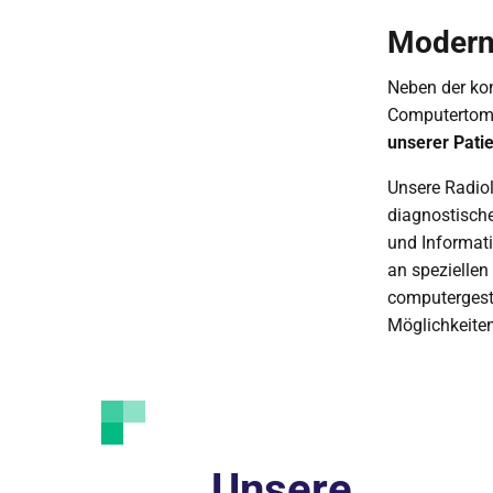
Modern
Neben der kon
Computertomo
unserer Pati
Unsere Radiol
diagnostische
und Informat
an speziellen
computergestü
Möglichkeiten
Unsere