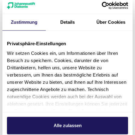
Zustimmung
Details
Über Cookies
Privatsphäre-Einstellungen
Wir setzen Cookies ein, um Informationen über Ihren
Pflege
Besuch zu speichern. Cookies, darunter die von
Ausbildung
Drittanbietern, helfen uns, unsere Website zu
verbessern, um Ihnen das bestmögliche Erlebnis auf
Pflegefachfrau *
unserer Website zu bieten, und Ihnen auf Ihre Interessen
Pflegefachmann
zugeschnittene Angebote zu machen. Technisch
notwendige Cookies werden auch bei der Auswahl von
Kinderkrankenpflege oder
ablehnen gesetzt. Ihre Einstellungen können Sie jederzeit
Akutpflege
am Seitenende unter Cookie-Einstellungen ändern.
Weitere Informationen hierzu finden Sie in unserer
Eintrittsdatum
Datenschutzerklärung
.
Alle zulassen
01.04.2027