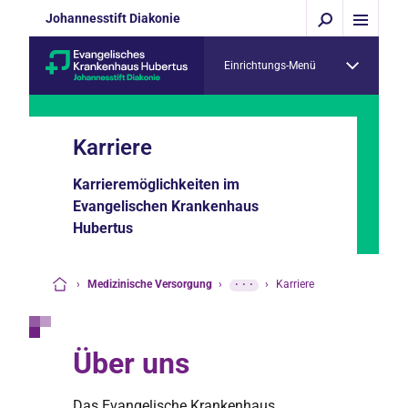
Johannesstift Diakonie
Einrichtungs-Menü
Karriere
Karrieremöglichkeiten im
Evangelischen Krankenhaus
Hubertus
›
Medizinische Versorgung
›
···
›
Karriere
Startseite
Über uns
Das Evangelische Krankenhaus