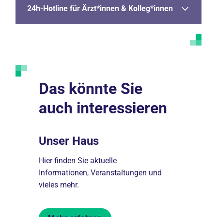
24h-Hotline für Ärzt*innen & Kolleg*innen
Das könnte Sie
auch interessieren
Unser Haus
Behand
thalt im
Hier finden Sie aktuelle
Hier finden 
Informationen, Veranstaltungen und
Behandlung
vieles mehr.
Hauses in d