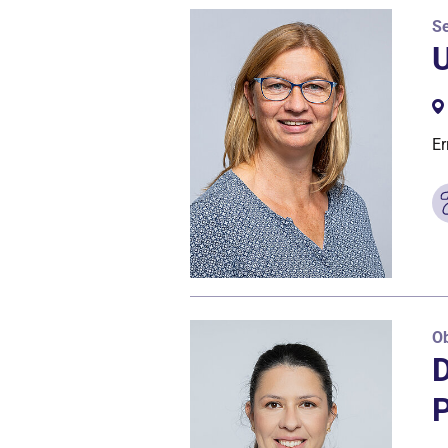
Se
U
Er
Ob
D