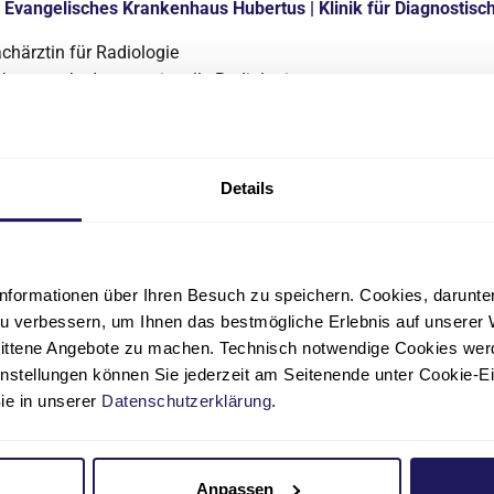
Evangelisches Krankenhaus Hubertus | Klinik für Diagnostisch
chärztin für Radiologie
hwerpunkt: Interventionelle Radiologie
Details
erärztin
r. med. Kristina Kathke
nformationen über Ihren Besuch zu speichern. Cookies, darunter 
Evangelisches Krankenhaus Hubertus | Klinik für Diagnostisch
u verbessern, um Ihnen das bestmögliche Erlebnis auf unserer 
nittene Angebote zu machen. Technisch notwendige Cookies wer
chärztin für Diagnostische Radiologie
instellungen können Sie jederzeit am Seitenende unter Cookie-E
Sie in unserer
Datenschutzerklärung
.
Anpassen