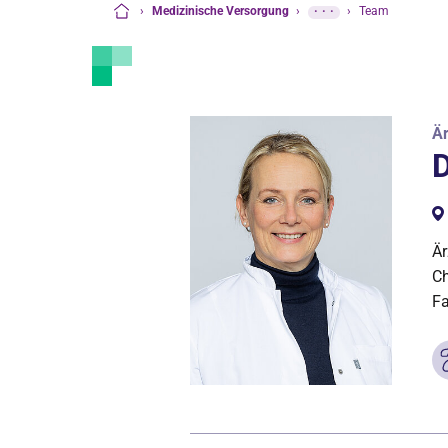
›
Medizinische Versorgung
›
···
›
Team
Startseite
Är
D
Är
Ch
Fa