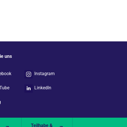
ie uns
ebook
Instagram
Tube
LinkedIn
g
&
Teilhabe &