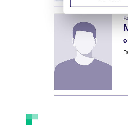
Fa
M
Fa