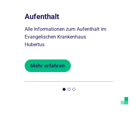
nahme
Aufenthalt
Behand
fnahme
Alle Informationen zum Aufenthalt im
Hier finden 
us
Evangelischen Krankenhaus
Behandlung
Hubertus.
Hauses in d
Mehr erfahren
Mehr er