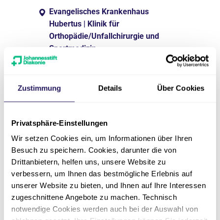
Evangelisches Krankenhaus
Hubertus | Klinik für
Orthopädie/Unfallchirurgie und
Sportmedizin
Leiter des Zentrums für
Wirbelsäulenchirurgie und
Zustimmung
Details
Über Cookies
Neurotraumatologie (ZWN)
Facharzt für Neurochirurgie
Zertifizierter Gesundheitsökonom
Privatsphäre-Einstellungen
Zertifizierter Wirbelsäulenchirurg
Wir setzen Cookies ein, um Informationen über Ihren
Basis- und Masterzertifikat der
Besuch zu speichern. Cookies, darunter die von
Deutschen Wirbelsäulengesellschaft
Drittanbietern, helfen uns, unsere Website zu
(DWG)
verbessern, um Ihnen das bestmögliche Erlebnis auf
European Spine Course Diploma
unserer Website zu bieten, und Ihnen auf Ihre Interessen
(Eurospine)
zugeschnittene Angebote zu machen. Technisch
notwendige Cookies werden auch bei der Auswahl von
030 81008-795