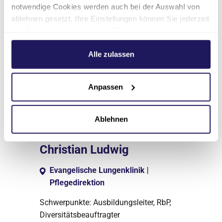
notwendige Cookies werden auch bei der Auswahl von
ablehnen gesetzt. Ihre Einstellungen können Sie jederzeit
am Seitenende unter Cookie-Einstellungen ändern.
Weitere Informationen hierzu finden Sie in unserer
Datenschutzerklärung
.
Alle zulassen
Anpassen
Ablehnen
Stellvertretender Pflegedirektor
Christian Ludwig
Evangelische Lungenklinik |
Pflegedirektion
Schwerpunkte: Ausbildungsleiter, RbP,
Diversitätsbeauftragter