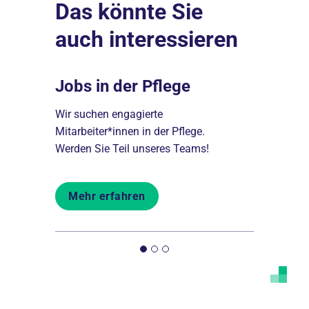
Das könnte Sie
auch interessieren
Jobs in der Pflege
Fort- &
 pflegen
Wir suchen engagierte
Wir fördern
Mitarbeiter*innen in der Pflege.
Perspektiv
Werden Sie Teil unseres Teams!
durch fachl
Mehr erfahren
Mehr er