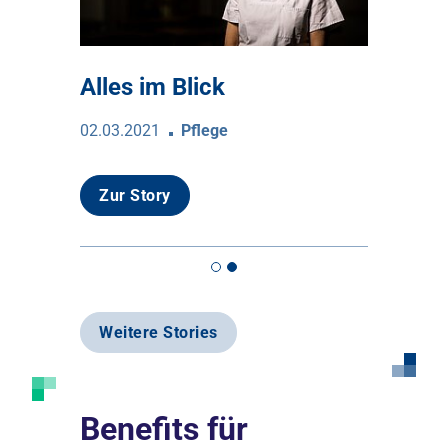
t
Alles im Blick
Team-F
02.03.2021
Pflege
02.02.2021
Zur Story
Zur Sto
Weitere Stories
Benefits für