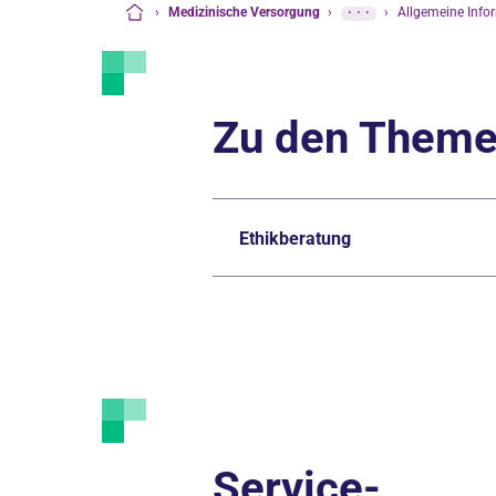
›
Medizinische Versorgung
›
···
›
Allgemeine Info
Startseite
Zu den Them
Ethikberatung
Service-