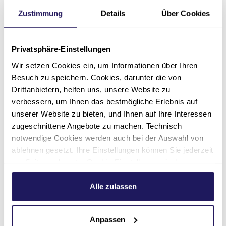
Facharzt für Anästhesie und
Intensivmedizin – Notfallmedizin
Zustimmung
Details
Über Cookies
030 94802-172
Privatsphäre-Einstellungen
anaesthesie.lungenklinik(at)jsd.de
Wir setzen Cookies ein, um Informationen über Ihren
Besuch zu speichern. Cookies, darunter die von
030 94802-180
Drittanbietern, helfen uns, unsere Website zu
verbessern, um Ihnen das bestmögliche Erlebnis auf
unserer Website zu bieten, und Ihnen auf Ihre Interessen
zugeschnittene Angebote zu machen. Technisch
notwendige Cookies werden auch bei der Auswahl von
ablehnen gesetzt. Ihre Einstellungen können Sie jederzeit
am Seitenende unter Cookie-Einstellungen ändern.
Weitere Informationen hierzu finden Sie in unserer
Datenschutzerklärung
.
Alle zulassen
Anpassen