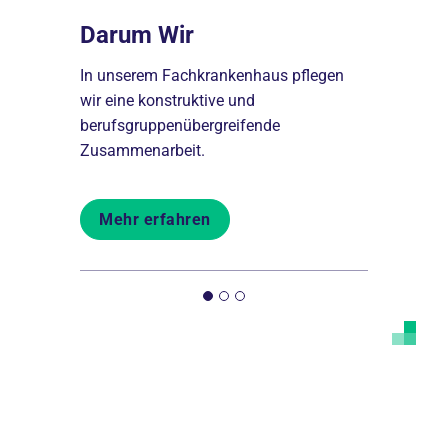
Darum Wir
Freiwil
Praktik
tionen
In unserem Fachkrankenhaus pflegen
chen
wir eine konstruktive und
Plätze für 
berufsgruppenübergreifende
und für Pfl
Zusammenarbeit.
Mehr er
Mehr erfahren