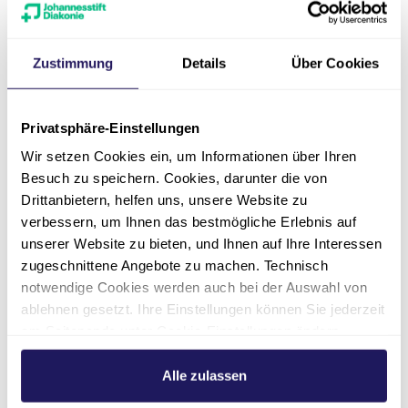
SQG (ehemals BQS)
Zustimmung
Details
Über Cookies
G-IQI (German Inpatient
Quality Indicators)
Privatsphäre-Einstellungen
Wir setzen Cookies ein, um Informationen über Ihren
WHO-Projekt (High 5s) zur
Besuch zu speichern. Cookies, darunter die von
Vermeidung von
Drittanbietern, helfen uns, unsere Website zu
Eingriffsverwechslungen
verbessern, um Ihnen das bestmögliche Erlebnis auf
unserer Website zu bieten, und Ihnen auf Ihre Interessen
Wundmanagement
zugeschnittene Angebote zu machen. Technisch
notwendige Cookies werden auch bei der Auswahl von
ablehnen gesetzt. Ihre Einstellungen können Sie jederzeit
Identifikationsarmbänder für
Patient*innen
am Seitenende unter Cookie-Einstellungen ändern.
Weitere Informationen hierzu finden Sie in unserer
Datenschutzerklärung
.
Alle zulassen