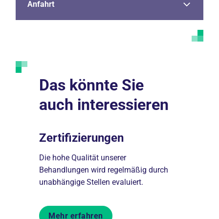
Anfahrt
Das könnte Sie
auch interessieren
Zertifizierungen
Lob & K
Die hohe Qualität unserer
Gern nehm
s
Behandlungen wird regelmäßig durch
Mitarbeiter
unabhängige Stellen evaluiert.
Anregungen
Mehr erfahren
Mehr er