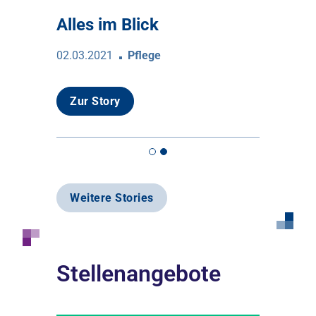
t
Alles im Blick
Team-F
02.03.2021
Pflege
02.02.2021
Zur Story
Zur Sto
Weitere Stories
Stellenangebote