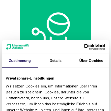
Zustimmung
Details
Über Cookies
Pflege
Privatsphäre-Einstellungen
Operationstechnische *r
Wir setzen Cookies ein, um Informationen über Ihren
Assistent *in OTA
Besuch zu speichern. Cookies, darunter die von
Drittanbietern, helfen uns, unsere Website zu
Eintrittsdatum
verbessern, um Ihnen das bestmögliche Erlebnis auf
nächstmöglich
unserer Website zu bieten, und Ihnen auf Ihre Interessen