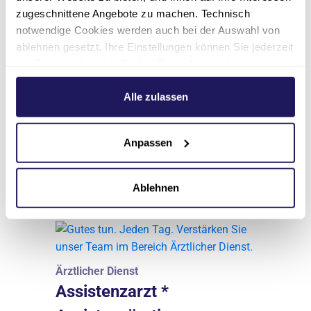
zugeschnittene Angebote zu machen. Technisch
Stellenumfang
notwendige Cookies werden auch bei der Auswahl von
Vollzeit oder Teilzeit
ablehnen gesetzt. Ihre Einstellungen können Sie jederzeit
am Seitenende unter Cookie-Einstellungen ändern.
Arbeitsort
Weitere Informationen hierzu finden Sie in unserer
Berlin
Datenschutzerklärung
.
Alle zulassen
Einrichtung
Evangelische Lungenklinik
Anpassen
Zur Ausschreibung
Ablehnen
Ärztlicher Dienst
Assistenzarzt *