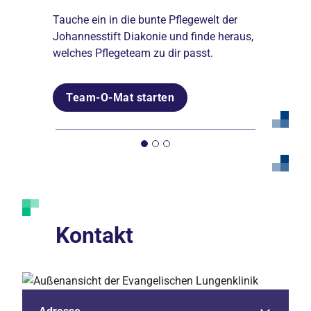
Fort- und
Tauche ein in die bunte Pflegewelt der
Johannesstift
Johannesstift Diakonie und finde heraus,
Weiterbildungen
Diakonie
welches Pflegeteam zu dir passt.
Unsere Akademien eröffnen Ihnen die
Umfassende Benefits und finanzielle
Möglichkeit, sich beruflich
Team-O-Mat starten
Sicherheit: Bei einem großen
weiterzuentwickeln.
diakonischen Träger zu arbeiten lohnt
sich für Sie.
Mehr erfahren
Mehr erfahren
Kontakt