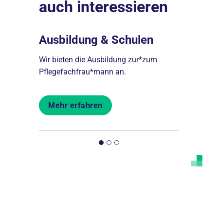
auch interessieren
Ausbildung & Schulen
Infos f
Fachär
tionen
Wir bieten die Ausbildung zur*zum
chen
Pflegefachfrau*mann an.
Ausbildung
Stand der 
Mehr erfahren
Mehr er