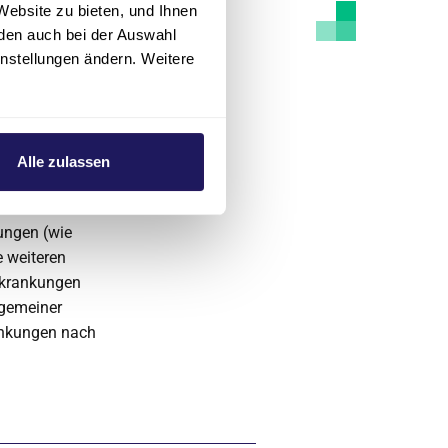
Website zu bieten, und Ihnen
den auch bei der Auswahl
instellungen ändern. Weitere
 Gruppe von
Alle zulassen
Lunge und die
ungen (wie
e weiteren
rkrankungen
lgemeiner
ankungen nach