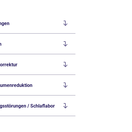
ngen
n
korrektur
lumenreduktion
sstörungen / Schlaflabor