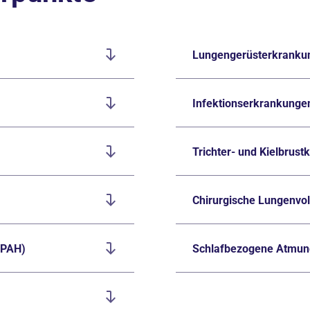
Lungengerüsterkranku
Infektionserkrankunge
Trichter- und Kielbrust
Chirurgische Lungenvo
(PAH)
Schlafbezogene Atmung