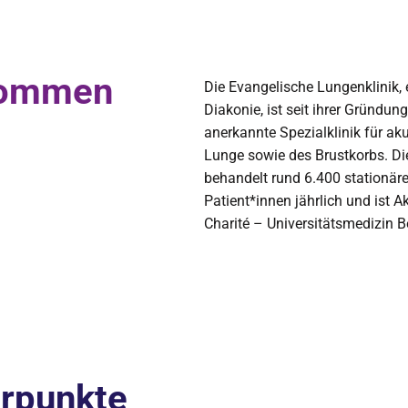
lkommen
Die Evangelische Lungenklinik,
Diakonie, ist seit ihrer Gründun
anerkannte Spezialklinik für a
Lunge sowie des Brustkorbs. Die
behandelt rund 6.400 stationä
Patient*innen jährlich und ist
Charité – Universitätsmedizin Be
rpunkte