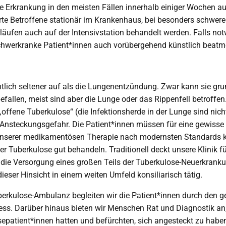
 Erkrankung in den meisten Fällen innerhalb einiger Wochen au
erte Betroffene stationär im Krankenhaus, bei besonders schwer
läufen auch auf der Intensivstation behandelt werden. Falls no
chwerkranke Patient*innen auch vorübergehend künstlich beatm
entlich seltener auf als die Lungenentzündung. Zwar kann sie gru
efallen, meist sind aber die Lunge oder das Rippenfell betroffen
„offene Tuberkulose“ (die Infektionsherde in der Lunge sind nicht
Ansteckungsgefahr. Die Patient*innen müssen für eine gewisse Ze
unserer medikamentösen Therapie nach modernsten Standards 
er Tuberkulose gut behandeln. Traditionell deckt unsere Klinik f
ie Versorgung eines großen Teils der Tuberkulose-Neuerkranku
dieser Hinsicht in einem weiten Umfeld konsiliarisch tätig.
berkulose-Ambulanz begleiten wir die Patient*innen durch den 
ss. Darüber hinaus bieten wir Menschen Rat und Diagnostik an,
epatient*innen hatten und befürchten, sich angesteckt zu haben