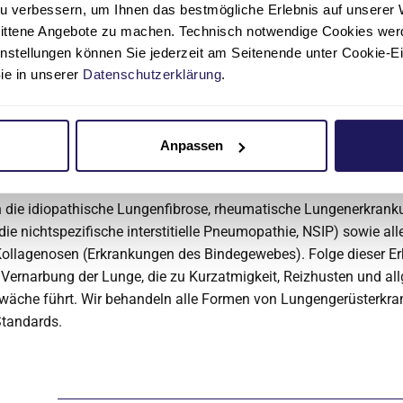
u verbessern, um Ihnen das bestmögliche Erlebnis auf unserer 
nittene Angebote zu machen. Technisch notwendige Cookies wer
instellungen können Sie jederzeit am Seitenende unter Cookie-E
Sie in unserer
Datenschutzerklärung
.
gerüsterkrankungen
üsterkrankungen (interstitielle Lungenerkrankungen) wird eine
Anpassen
bezeichnet, bei denen in erster Linie das Zwischengewebe der 
en betroffen sind.
 die idiopathische Lungenfibrose, rheumatische Lungenerkrank
die nichtspezifische interstitielle Pneumopathie, NSIP) sowie all
ollagenosen (Erkrankungen des Bindegewebes). Folge dieser E
e Vernarbung der Lunge, die zu Kurzatmigkeit, Reizhusten und al
wäche führt. Wir behandeln alle Formen von Lungengerüsterkr
tandards.