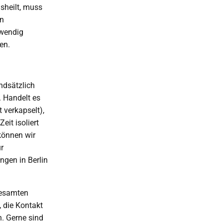
sheilt, muss
en
twendig
en.
ndsätzlich
. Handelt es
 verkapselt),
it isoliert
können wir
ür
ngen in Berlin
gesamten
 die Kontakt
. Gerne sind