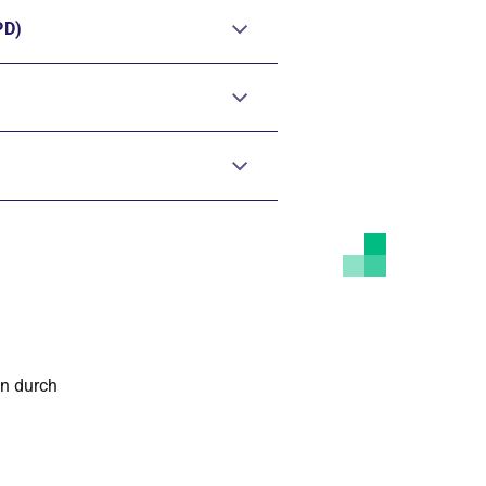
PD)
en durch