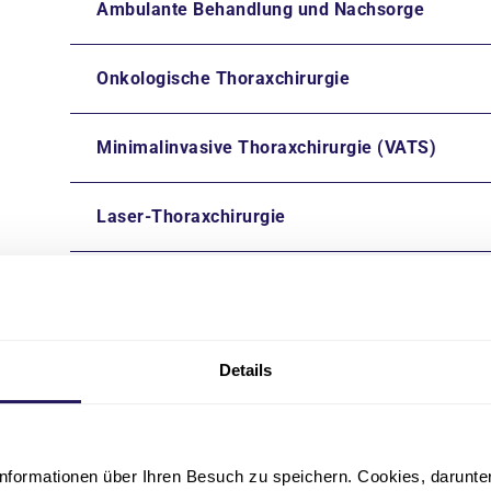
Ambulante Behandlung und Nachsorge
Onkologische Thoraxchirurgie
Minimalinvasive Thoraxchirurgie (VATS)
Laser-Thoraxchirurgie
Radiofrequenz- und Mikrowellenablation
Behandlung im Rahmen von klinischen Studien
Details
Zweitmeinungen zur Diagnose und Behandlun
nformationen über Ihren Besuch zu speichern. Cookies, darunter 