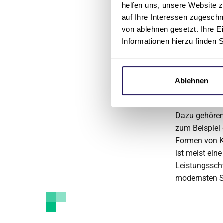
helfen uns, unsere Website z
auf Ihre Interessen zugesch
von ablehnen gesetzt. Ihre E
Informationen hierzu finden 
Lungen
Als Lungenger
Ablehnen
Erkrankungen 
Lungenbläsch
Dazu gehören
zum Beispiel 
Formen von K
ist meist ein
Leistungssch
modernsten S