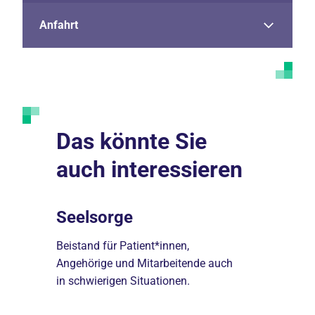
Anfahrt
Das könnte Sie
auch interessieren
Seelsorge
Soziald
re
Beistand für Patient*innen,
Wir bieten 
thalt im
Angehörige und Mitarbeitende auch
deren Ange
in schwierigen Situationen.
Information