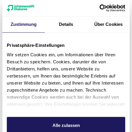
wenn Sie selbst nicht mehr in der Lage sind,
Ihre Angelegenheiten zu regeln. Dieser Fall tritt
zum Beispiel dann ein, wenn Sie im Koma
liegen oder an einer Demenzerkrankung leiden.
Zustimmung
Details
Über Cookies
Privatsphäre-Einstellungen
Wir setzen Cookies ein, um Informationen über Ihren
Vorsorge-
Besuch zu speichern. Cookies, darunter die von
Verfügungen
Drittanbietern, helfen uns, unsere Website zu
verbessern, um Ihnen das bestmögliche Erlebnis auf
unserer Website zu bieten, und Ihnen auf Ihre Interessen
zugeschnittene Angebote zu machen. Technisch
Patient*innenverfügung
notwendige Cookies werden auch bei der Auswahl von
ablehnen gesetzt. Ihre Einstellungen können Sie jederzeit
am Seitenende unter Cookie-Einstellungen ändern.
Vorsorgevollmacht
Weitere Informationen hierzu finden Sie in unserer
Datenschutzerklärung
.
Alle zulassen
Betreuungsverfügung