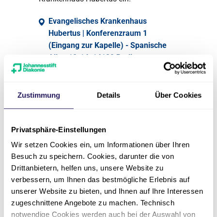
Evangelisches Krankenhaus
Hubertus | Konferenzraum 1
(Eingang zur Kapelle) - Spanische
Allee 10-14, 14129 Berlin
Zur Veranstaltung
Zustimmung
Details
Über Cookies
Privatsphäre-Einstellungen
Bewegungserhaltende
Wir setzen Cookies ein, um Informationen über Ihren
Operationstechniken an
Besuch zu speichern. Cookies, darunter die von
der Wirbelsäule
Drittanbietern, helfen uns, unsere Website zu
verbessern, um Ihnen das bestmögliche Erlebnis auf
27.01.2027
17:00
unserer Website zu bieten, und Ihnen auf Ihre Interessen
zugeschnittene Angebote zu machen. Technisch
Mehr Lebensqualität durch
notwendige Cookies werden auch bei der Auswahl von