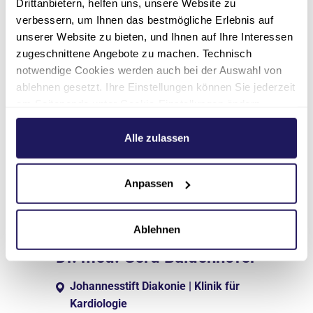
Drittanbietern, helfen uns, unsere Website zu
verbessern, um Ihnen das bestmögliche Erlebnis auf
unserer Website zu bieten, und Ihnen auf Ihre Interessen
zugeschnittene Angebote zu machen. Technisch
notwendige Cookies werden auch bei der Auswahl von
ablehnen gesetzt. Ihre Einstellungen können Sie jederzeit
am Seitenende unter Cookie-Einstellungen ändern.
Weitere Informationen hierzu finden Sie in unserer
Datenschutzerklärung
.
Alle zulassen
Anpassen
Ablehnen
Oberarzt
Dr. med. Gerd Baldenhofer
Johannesstift Diakonie | Klinik für
Kardiologie