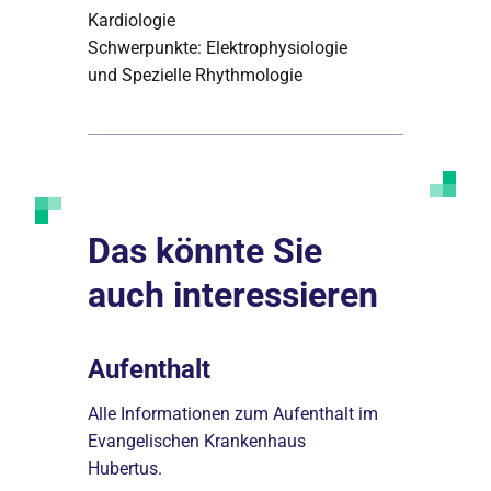
Kardiologie
Schwerpunkte: Elektrophysiologie
und Spezielle Rhythmologie
Das könnte Sie
auch interessieren
nahme
Aufenthalt
Behand
fnahme
Alle Informationen zum Aufenthalt im
Hier finden 
us
Evangelischen Krankenhaus
Behandlung
Hubertus.
Hauses in d