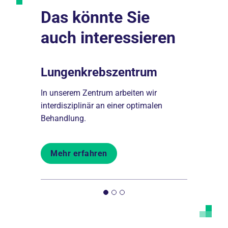
Das könnte Sie
auch interessieren
nahme
Lungenkrebszentrum
Pfleged
fnahme
In unserem Zentrum arbeiten wir
Unsere Pfle
linik
interdisziplinär an einer optimalen
unterstütze
Behandlung.
Aufenthalts
Mehr erfahren
Mehr er