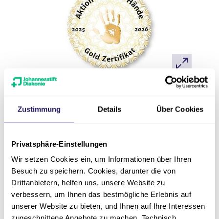
Zustimmung
Details
Über Cookies
Was uns ausmacht
Privatsphäre-Einstellungen
Wir setzen Cookies ein, um Informationen über Ihren
Besuch zu speichern. Cookies, darunter die von
Drittanbietern, helfen uns, unsere Website zu
24/7:
Wir sind rund um die
verbessern, um Ihnen das bestmögliche Erlebnis auf
Uhr erreichbar, um
unserer Website zu bieten, und Ihnen auf Ihre Interessen
lungenspezifische Notfälle zu
zugeschnittene Angebote zu machen. Technisch