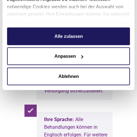
behandeln und die
notwendige Cookies werden auch bei der Auswahl von
bestmögliche Versorgung in
ablehnen gesetzt. Ihre Einstellungen können Sie jederzeit
kritischen Situationen zu
am Seitenende unter Cookie-Einstellungen ändern.
gewährleisten.
Weitere Informationen hierzu finden Sie in unserer
Datenschutzerklärung
.
Alle zulassen
Schnelle Terminvergabe:
Wie
Anpassen
versuchen stets, unseren
Patient*innen zeitnahe
Termine zu ermöglichen, um
Ablehnen
eine effiziente medizinische
Versorgung sicherzustellen.
Ihre Sprache:
Alle
Behandlungen können in
Englisch erfolgen. Für weitere