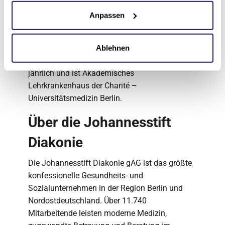
anerkannte Spezialklinik für akute und
Anpassen
chronische Erkrankungen der Lunge sowie des
Brustkorbs. Die Evangelische Lungenklinik in
Berlin-Buch behandelt rund 6.400 stationäre
Ablehnen
und etwa 12.200 ambulante Patient*innen
jährlich und ist Akademisches
Lehrkrankenhaus der Charité –
Universitätsmedizin Berlin.
Über die Johannesstift
Diakonie
Die Johannesstift Diakonie gAG ist das größte
konfessionelle Gesundheits- und
Sozialunternehmen in der Region Berlin und
Nordostdeutschland. Über 11.740
Mitarbeitende leisten moderne Medizin,