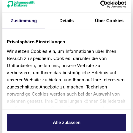
und Grosshansdorf, und verfügt über
verschiedene Zusatzqualifikationen, darunter
Zustimmung
Details
Über Cookies
„Spezielle Thoraxchirurgie“, „FEBTS, Fellow of
the European Board of Thoracic Surgeons“,
„Ärztliches Qualitätsmanagement“ und
Privatsphäre-Einstellungen
„Rettungsdienst“. Er ist Mitglied der Deutschen
Wir setzen Cookies ein, um Informationen über Ihren
Gesellschaft für Thoraxchirurgie, der European
Besuch zu speichern. Cookies, darunter die von
Society of Thoracic Surgeons sowie der
Drittanbietern, helfen uns, unsere Website zu
Deutschen Gesellschaft für Pneumologie.
verbessern, um Ihnen das bestmögliche Erlebnis auf
unserer Website zu bieten, und Ihnen auf Ihre Interessen
zugeschnittene Angebote zu machen. Technisch
Über die Evangelische
notwendige Cookies werden auch bei der Auswahl von
ablehnen gesetzt. Ihre Einstellungen können Sie jederzeit
Lungenklinik
am Seitenende unter Cookie-Einstellungen ändern.
Weitere Informationen hierzu finden Sie in unserer
Die Evangelische Lungenklinik, ein
Datenschutzerklärung
.
Alle zulassen
Unternehmen der Johannesstift Diakonie, ist
seit ihrer Gründung im Jahr 1952 eine weithin