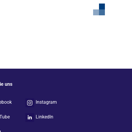
ie uns
ebook
Instagram
Tube
LinkedIn
g