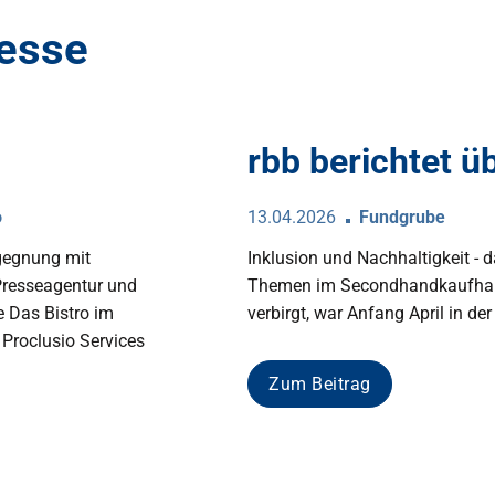
resse
rbb berichtet ü
o
13.04.2026
Fundgrube
egegnung mit
Inklusion und Nachhaltigkeit - d
Presseagentur und
Themen im Secondhandkaufhaus
e Das Bistro im
verbirgt, war Anfang April in d
Proclusio Services
Zum Beitrag