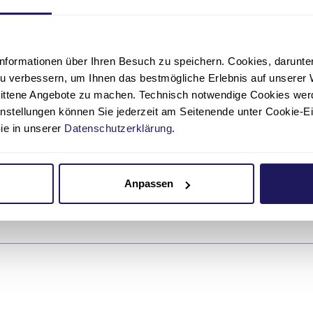
essesprecherin
nformationen über Ihren Besuch zu speichern. Cookies, darunter 
ilian Rimkus
u verbessern, um Ihnen das bestmögliche Erlebnis auf unserer 
nittene Angebote zu machen. Technisch notwendige Cookies wer
Johannesstift Diakonie | Zentrale Dienste Kommunikation un
instellungen können Sie jederzeit am Seitenende unter Cookie-E
Sie in unserer
Datenschutzerklärung
.
r für Medienanfragen.
itiativbewerbungen richten Sie bitte an
bewerbung(at)jsd.de
.
Anpassen
030 762891-132
presse(at)jsd.de