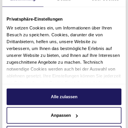
Rückgratschädigungen
Von 1927 bis 1945 wurden Kinder
Privatsphäre-Einstellungen
und Jugendliche mit
Wir setzen Cookies ein, um Informationen über Ihren
Rückgratschädigungen im
Besuch zu speichern. Cookies, darunter die von
Johannesstift mit der Methode des
Drittanbietern, helfen uns, unsere Website zu
Mediziners Rudolf Klapp behandelt,
verbessern, um Ihnen das bestmögliche Erlebnis auf
bei der sie sich nur mit Händen und
unserer Website zu bieten, und Ihnen auf Ihre Interessen
Füßen fortbewegten.
zugeschnittene Angebote zu machen. Technisch
notwendige Cookies werden auch bei der Auswahl von
Foto: Fritz P. Krueger, Historisches Archiv
ablehnen gesetzt. Ihre Einstellungen können Sie jederzeit
F
Evangelisches Johannesstift, 1930er Jahre
am Seitenende unter Cookie-Einstellungen ändern.
J
Weitere Informationen hierzu finden Sie in unserer
Datenschutzerklärung
.
Alle zulassen
Anpassen
Kontakt