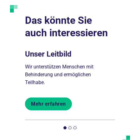
Das könnte Sie
auch interessieren
Fragen
Unser Leitbild
Karrier
estellte
Wir unterstützen Menschen mit
Stellenange
 Wohnen
Behinderung und ermöglichen
Bildungsmö
Teilhabe.
Teilhabe.
Mehr erfahren
Mehr er