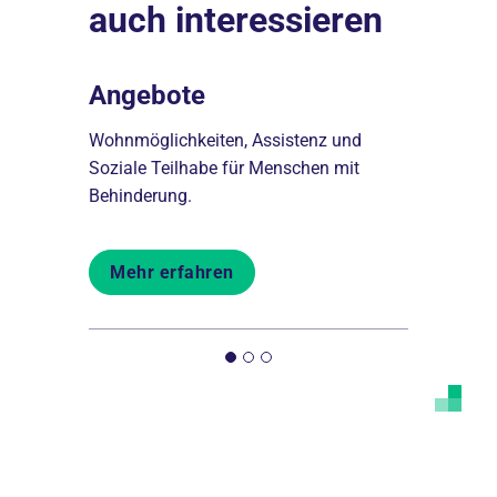
auch interessieren
Angebote
Über u
trieb der
Wohnmöglichkeiten, Assistenz und
Unsere Ges
lin-
Soziale Teilhabe für Menschen mit
Ansprüche 
Behinderung.
Eckpfeiler 
Mehr erfahren
Mehr er