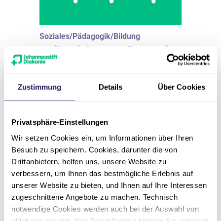
Soziales/Pädagogik/Bildung
Heilerziehungspfleger *in
HEP im ambulanten
Bereich
Zustimmung
Details
Über Cookies
Eintrittsdatum
nächstmöglich
Privatsphäre-Einstellungen
Wir setzen Cookies ein, um Informationen über Ihren
Stellenumfang
Vollzeit oder Teilzeit
Besuch zu speichern. Cookies, darunter die von
Drittanbietern, helfen uns, unsere Website zu
Arbeitsort
verbessern, um Ihnen das bestmögliche Erlebnis auf
Spandau und Neukölln
unserer Website zu bieten, und Ihnen auf Ihre Interessen
zugeschnittene Angebote zu machen. Technisch
Einrichtung
notwendige Cookies werden auch bei der Auswahl von
Wohnen & Teilhabe
ablehnen gesetzt. Ihre Einstellungen können Sie jederzeit