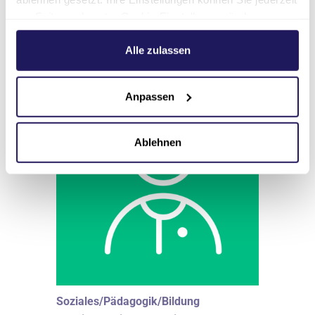
am Seitenende unter Cookie-Einstellungen ändern.
Zur Ausschreibung
Weitere Informationen hierzu finden Sie in unserer
Datenschutzerklärung
.
Alle zulassen
Anpassen
Ablehnen
Soziales/Pädagogik/Bildung