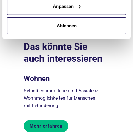
Anpassen
Ablehnen
Das könnte Sie
auch interessieren
nnen
Wohnen
Teilha
n stehen
Selbstbestimmt leben mit Assistenz:
Selbstbest
ten Sie
Wohnmöglichkeiten für Menschen
individuell
mit Behinderung.
Menschen m
Mehr erfahren
Mehr er