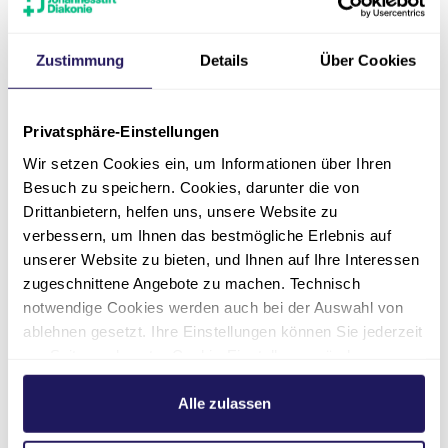
Zustimmung
Details
Über Cookies
Privatsphäre-Einstellungen
Wir setzen Cookies ein, um Informationen über Ihren
Standort Berlin
Besuch zu speichern. Cookies, darunter die von
Drittanbietern, helfen uns, unsere Website zu
verbessern, um Ihnen das bestmögliche Erlebnis auf
Standort Brandenburg
unserer Website zu bieten, und Ihnen auf Ihre Interessen
zugeschnittene Angebote zu machen. Technisch
notwendige Cookies werden auch bei der Auswahl von
E-Mail
ablehnen gesetzt. Ihre Einstellungen können Sie jederzeit
am Seitenende unter Cookie-Einstellungen ändern.
Freie Plätze
Weitere Informationen hierzu finden Sie in unserer
Datenschutzerklärung
.
Alle zulassen
Anfahrt