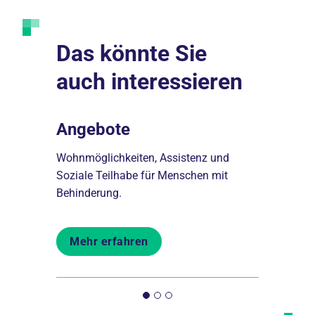
Das könnte Sie
auch interessieren
Angebote
Karrier
nschen
Wohnmöglichkeiten, Assistenz und
Stellenange
-
Soziale Teilhabe für Menschen mit
Bildungsmö
Behinderung.
Teilhabe.
Mehr erfahren
Mehr er