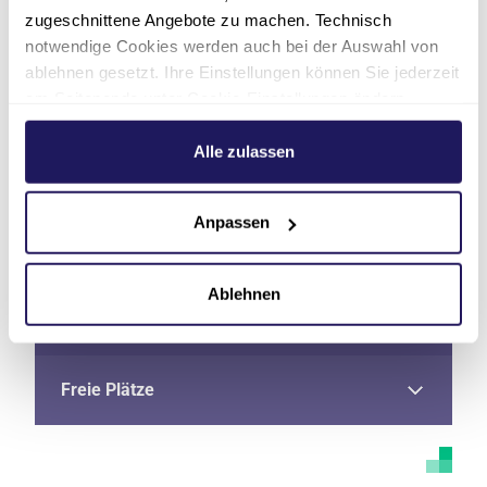
zugeschnittene Angebote zu machen. Technisch
notwendige Cookies werden auch bei der Auswahl von
ablehnen gesetzt. Ihre Einstellungen können Sie jederzeit
am Seitenende unter Cookie-Einstellungen ändern.
Adresse
Weitere Informationen hierzu finden Sie in unserer
Datenschutzerklärung
.
Alle zulassen
Telefon
Anpassen
Kontakt
Ablehnen
Fax
Freie Plätze