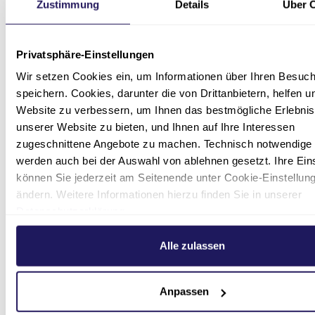
möchten, können Sie Cookies für Conversion-
Zustimmung
Details
Über 
Tracking deaktivieren, indem Sie in Ihren
Browser-Einstellungen festlegen, dass Cookies
Privatsphäre-Einstellungen
von der entsprechenden Domain blockiert
werden: Google AdWords:
Wir setzen Cookies ein, um Informationen über Ihren Besuc
googleadservices.com
speichern. Cookies, darunter die von Drittanbietern, helfen u
Website zu verbessern, um Ihnen das bestmögliche Erlebnis
YouTube und DoubleClick
unserer Website zu bieten, und Ihnen auf Ihre Interessen
zugeschnittene Angebote zu machen. Technisch notwendige
Auf unserer Website sind Videos von YouTube,
werden auch bei der Auswahl von ablehnen gesetzt. Ihre Ein
ein Service der Google Ireland Ltd., Gordon
können Sie jederzeit am Seitenende unter Cookie-Einstellun
House, Barrow Street, Dublin 4, Ireland
ändern. Weitere Informationen hierzu finden Sie in unserer
eingebunden. Wir nutzen den Dienst von
Datenschutzerklärung
.
YouTube, um unsere Website ansprechend zu
gestalten und unseren Nutzern Informationen
Alle zulassen
mittels Videos besonders anschaulich zu
vermitteln (Art. 6 Abs. 1 S. 1 f) DSGVO; § 6 Nr. 4
DSG-EKD).
Anpassen