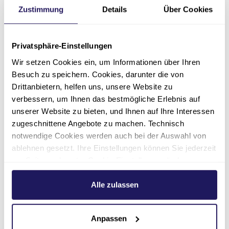
Zustimmung
Details
Über Cookies
030 33606-286
susanne.schulz(at)jsd.de
Privatsphäre-Einstellungen
Wir setzen Cookies ein, um Informationen über Ihren
Besuch zu speichern. Cookies, darunter die von
Drittanbietern, helfen uns, unsere Website zu
verbessern, um Ihnen das bestmögliche Erlebnis auf
unserer Website zu bieten, und Ihnen auf Ihre Interessen
zugeschnittene Angebote zu machen. Technisch
notwendige Cookies werden auch bei der Auswahl von
ablehnen gesetzt. Ihre Einstellungen können Sie jederzeit
am Seitenende unter Cookie-Einstellungen ändern.
Weitere Informationen hierzu finden Sie in unserer
Datenschutzerklärung
.
Alle zulassen
Anpassen