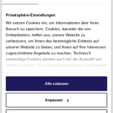
Privatsphäre-Einstellungen
Wir setzen Cookies ein, um Informationen über Ihren
Besuch zu speichern. Cookies, darunter die von
Drittanbietern, helfen uns, unsere Website zu
Schulleitung
verbessern, um Ihnen das bestmögliche Erlebnis auf
Ulrike Müller
unserer Website zu bieten, und Ihnen auf Ihre Interessen
zugeschnittene Angebote zu machen. Technisch
August Hermann Francke Schule
notwendige Cookies werden auch bei der Auswahl von
ablehnen gesetzt. Ihre Einstellungen können Sie jederzeit
030 33606-400
am Seitenende unter Cookie-Einstellungen ändern.
Weitere Informationen hierzu finden Sie in unserer
ulrike.mueller(at)jsd.de
Datenschutzerklärung
.
Alle zulassen
Anpassen
Weitere Ansprechpartner