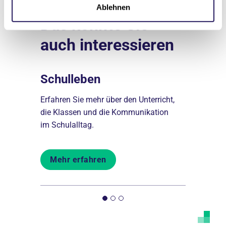
Ablehnen
Das könnte Sie
auch interessieren
Schulleben
Gut zu 
Erfahren Sie mehr über den Unterricht,
Erfahren S
August
die Klassen und die Kommunikation
Aufnahmeve
im Schulalltag.
Förderverei
Mehr erfahren
Mehr er