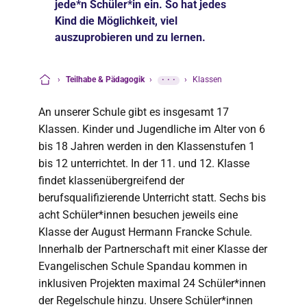
jede*n Schüler*in ein. So hat jedes
Kind die Möglichkeit, viel
auszuprobieren und zu lernen.
›
Teilhabe & Pädagogik
›
···
›
Klassen
Startseite
An unserer Schule gibt es insgesamt 17
Klassen. Kinder und Jugendliche im Alter von 6
bis 18 Jahren werden in den Klassenstufen 1
bis 12 unterrichtet. In der 11. und 12. Klasse
findet klassenübergreifend der
berufsqualifizierende Unterricht statt. Sechs bis
acht Schüler*innen besuchen jeweils eine
Klasse der August Hermann Francke Schule.
Innerhalb der Partnerschaft mit einer Klasse der
Evangelischen Schule Spandau kommen in
inklusiven Projekten maximal 24 Schüler*innen
der Regelschule hinzu. Unsere Schüler*innen