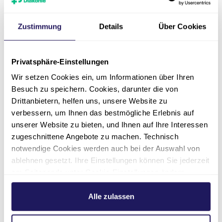
auch interessieren
Zustimmung
Details
Über Cookies
Privatsphäre-Einstellungen
Wir setzen Cookies ein, um Informationen über Ihren
Besuch zu speichern. Cookies, darunter die von
Drittanbietern, helfen uns, unsere Website zu
verbessern, um Ihnen das bestmögliche Erlebnis auf
Kommunikation
Schulg
unserer Website zu bieten, und Ihnen auf Ihre Interessen
zugeschnittene Angebote zu machen. Technisch
ehören
Unterstützte Kommunikation
Das barrie
notwendige Cookies werden auch bei der Auswahl von
ermöglicht unseren Schüler*innen
befindet s
ablehnen gesetzt. Ihre Einstellungen können Sie jederzeit
tt.
Teilhabe und Selbstbestimmung.
Evangelisc
am Seitenende unter Cookie-Einstellungen ändern.
Weitere Informationen hierzu finden Sie in unserer
Datenschutzerklärung
.
Alle zulassen
Mehr erfahren
Mehr er