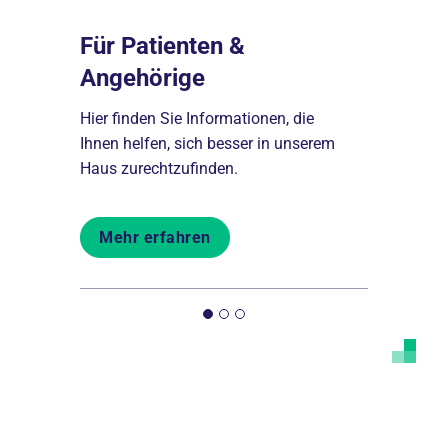
Für Patienten &
Karrier
Angehörige
les, das
Karrieremö
uses,
Wichernkra
Hier finden Sie Informationen, die
ere
Arbeitgebe
Ihnen helfen, sich besser in unserem
Johannesst
Haus zurechtzufinden.
Mehr er
Mehr erfahren