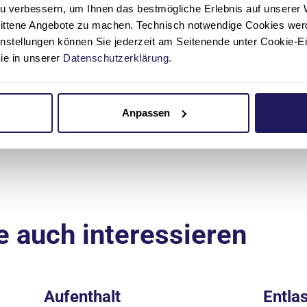
Wichernkrankenhaus
u verbessern, um Ihnen das bestmögliche Erlebnis auf unserer 
nittene Angebote zu machen. Technisch notwendige Cookies wer
reichbar Montag bis Freitag von 08:00 bis 15:00 Uhr
instellungen können Sie jederzeit am Seitenende unter Cookie-E
Sie in unserer
Datenschutzerklärung
.
030 688309-688
alexandra.moersch(at)jsd.
Anpassen
e auch interessieren
Aufenthalt
Entla