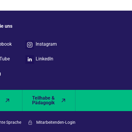
ie uns
ebook
Instagram
Tube
LinkedIn
g
&
Teilhabe &
Pädagogik
hte Sprache
Mitarbeitenden-Login