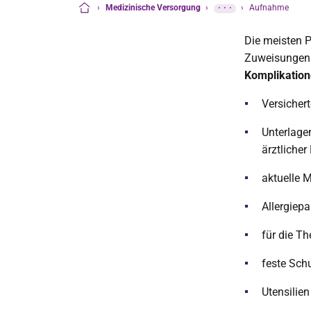
›
Medizinische Versorgung
›
···
›
Aufnahme
Startseite
Die meisten 
Zuweisungen 
Komplikatio
Versicher
Unterlage
ärztlicher
aktuelle 
Allergiep
für die T
feste Sch
Utensilien