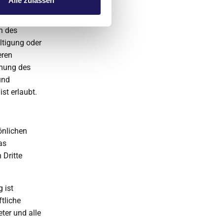
Alle zulassen
en des
ltigung oder
eren
mmung des
und
st erlaubt.
önlichen
as
 Dritte
 ist
ftliche
eter und alle