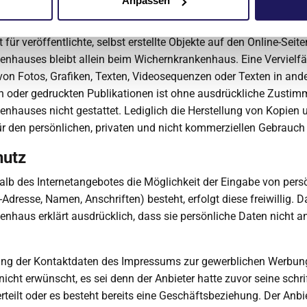
Anpassen
 und Kennzeichenrecht
für veröffentlichte, selbst erstellte Objekte auf den Online-Seit
nhauses bleibt allein beim Wichernkrankenhaus. Eine Vervielfä
on Fotos, Grafiken, Texten, Videosequenzen oder Texten in and
en oder gedruckten Publikationen ist ohne ausdrückliche Zusti
nhauses nicht gestattet. Lediglich die Herstellung von Kopien 
 den persönlichen, privaten und nicht kommerziellen Gebrauch i
hutz
alb des Internetangebotes die Möglichkeit der Eingabe von pers
-Adresse, Namen, Anschriften) besteht, erfolgt diese freiwillig. D
nhaus erklärt ausdrücklich, dass sie persönliche Daten nicht an
ng der Kontaktdaten des Impressums zur gewerblichen Werbung
nicht erwünscht, es sei denn der Anbieter hatte zuvor seine schri
erteilt oder es besteht bereits eine Geschäftsbeziehung. Der Anbi