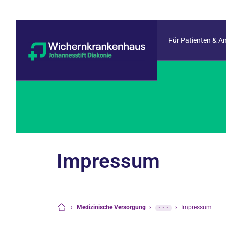
Für Patienten & A
Impressum
›
Medizinische Versorgung
›
···
›
Impressum
Startseite