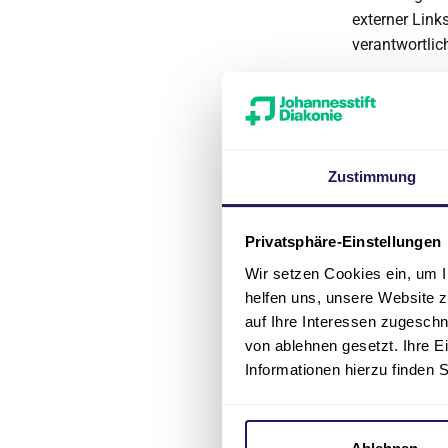
externer Links
verantwortlic
Inhalt d
Die medizini
Johannesstift
Ersatz für B
Zustimmung
aufgrund der
oder abgeset
Privatsphäre-Einstellungen
Eine Haftung f
Wir setzen Cookies ein, um I
die Nutzung o
helfen uns, unsere Website z
ausgeschlosse
auf Ihre Interessen zugesch
sei denn, feh
von ablehnen gesetzt. Ihre E
aufgenomme
Informationen hierzu finden 
Das Wichernkr
Angebot ohne