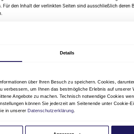
. Für den Inhalt der verlinkten Seiten sind ausschließlich deren B
h.
es Onlineangebots
schen Informationen auf den Onlineseiten des Wichernkrankenha
 Diakonie und der Einrichtungen der Johannesstift Diakonie, dü
eratung/ Behandlung durch anerkannte Ärzte angesehen werden,
Details
 Informationen eigenständig Diagnosen gestellt, Behandlungen
zt werden.
ür evtl. direkte oder indirekte Schäden materieller oder ideeller A
nformationen über Ihren Besuch zu speichern. Cookies, darunter 
der Nichtnutzung der dargebotenen Information verursacht wurd
u verbessern, um Ihnen das bestmögliche Erlebnis auf unserer 
n. Die Nutzung erfolgt ausschließlich auf eigenes Risiko des 
nittene Angebote zu machen. Technisch notwendige Cookies wer
lerhafte Informationen wurden vorsätzlich oder grob fahrlässig
instellungen können Sie jederzeit am Seitenende unter Cookie-E
n.
Sie in unserer
Datenschutzerklärung
.
ankenhaus behält sich ausdrücklich vor, Teile der Seiten oder
 gesonderte Ankündigung zu verändern.