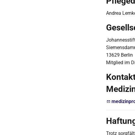
Pfleged
Andrea Lemk
Gesells
Johannesstif
Siemensdam
13629 Berlin
Mitglied im D
Kontakt
Medizin
medizinpro
Haftun
Trotz sorgfäl