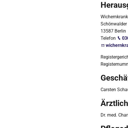
Heraus
Wichernkran
Schönwalder 
13587 Berlin
Telefon
03
wichernkr
Registergeric
Registernum
Geschä
Carsten Schau
Ärztlic
Dr. med. Char