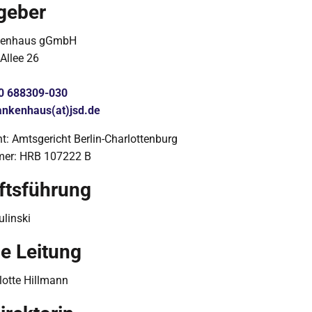
geber
kenhaus gGmbH
Allee 26
0 688309-030
ankenhaus(at)jsd.de
ht: Amtsgericht Berlin-Charlottenburg
mer: HRB 107222 B
ftsführung
linski
he Leitung
lotte Hillmann