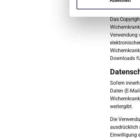
Ablehnen
Urheber-
Das Copyright 
Wichernkranke
Verwendung v
elektronisch
Wichernkranke
Downloads für
Datensc
Sofern innerh
Daten (E-Mail
Wichernkranke
weitergibt.
Die Verwendu
ausdrücklich 
Einwilligung 