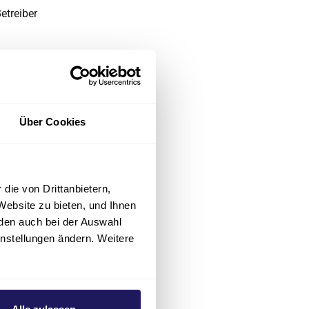
etreiber
uses, der
rfen weder als
 noch dürfen
Über Cookies
 begonnen
rt, die durch
die von Drittanbietern,
en, ist
Website zu bieten, und Ihnen
Anwenders, es
den auch bei der Auswahl
instellungen ändern. Weitere
 das gesamte