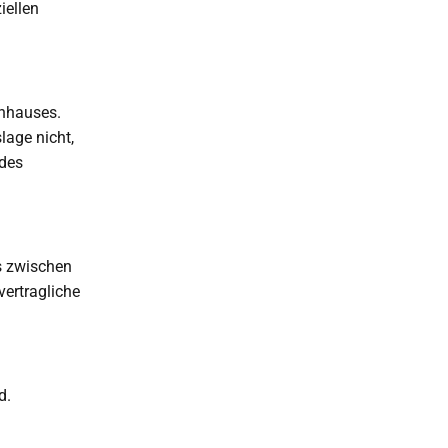
iellen
enhauses.
lage nicht,
 des
s zwischen
vertragliche
d.