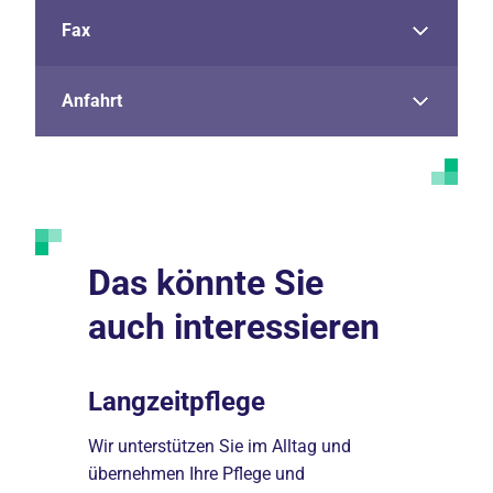
Fax
Anfahrt
Das könnte Sie
auch interessieren
Langzeitpflege
Karrier
 Haus,
Wir unterstützen Sie im Alltag und
Erfahren Si
g und
übernehmen Ihre Pflege und
Karrieremög