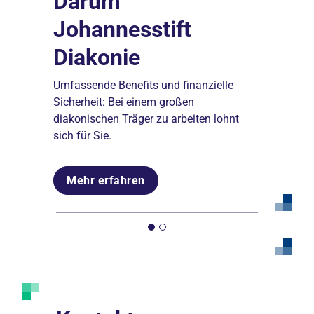
Darum
Fort- und
Johannesstift
Weiterbildungen
Diakonie
Unsere Akademien eröffnen Ihnen die
Möglichkeit, sich beruflich
Umfassende Benefits und finanzielle
weiterzuentwickeln.
Sicherheit: Bei einem großen
diakonischen Träger zu arbeiten lohnt
sich für Sie.
Mehr erfahren
Mehr erfahren