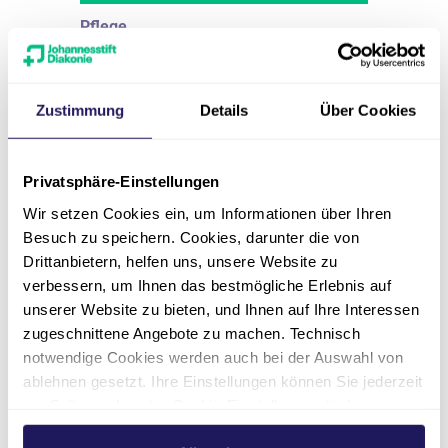
Pflege
Pflegehelfer *in Haus
"Georg Schleusner"
Zustimmung
Details
Über Cookies
Eintrittsdatum
nächstmöglich
Privatsphäre-Einstellungen
Stellenumfang
Wir setzen Cookies ein, um Informationen über Ihren
Vollzeit oder Teilzeit
Besuch zu speichern. Cookies, darunter die von
Drittanbietern, helfen uns, unsere Website zu
Arbeitsort
verbessern, um Ihnen das bestmögliche Erlebnis auf
Lutherstadt Wittenberg
unserer Website zu bieten, und Ihnen auf Ihre Interessen
Einrichtung
zugeschnittene Angebote zu machen. Technisch
Pflege & Wohnen Georg
notwendige Cookies werden auch bei der Auswahl von
Schleusner
ablehnen gesetzt. Ihre Einstellungen können Sie jederzeit
am Seitenende unter Cookie-Einstellungen ändern.
Zur Ausschreibung
Weitere Informationen hierzu finden Sie in unserer