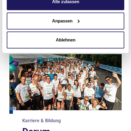
Datenschutzerklärung
.
Alle zulassen
Weitere Stellen finden
Anpassen
Ablehnen
Karriere & Bildung
Karriere & Bildung