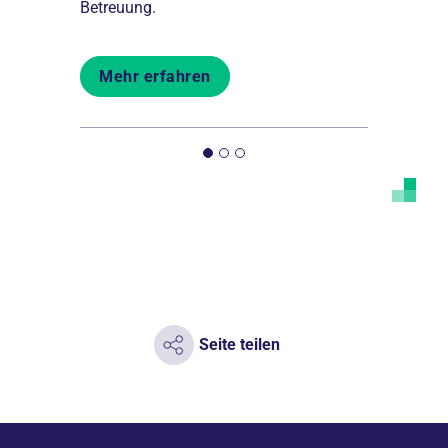
.
Betreuung.
Wohnen Geo
Mehr erfahren
Mehr er
Seite teilen