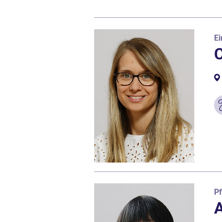
Ei
C
Pf
A