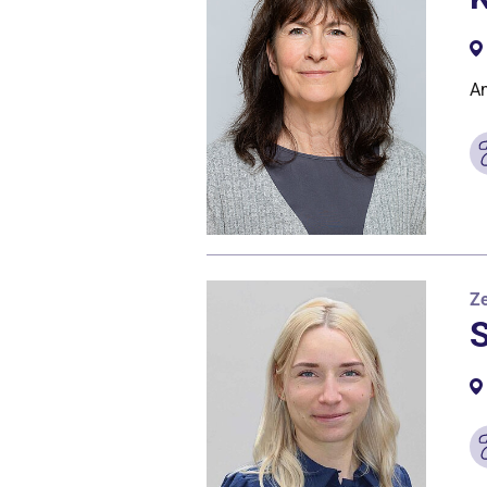
An
Ze
S