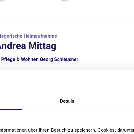
flegerische Heimaufnahme
ndrea Mittag
Pflege & Wohnen Georg Schleusner
03491 4725-880
andrea.mittag(at)jsd.de
Details
brechnung
ati Gersch
nformationen über Ihren Besuch zu speichern. Cookies, darunter 