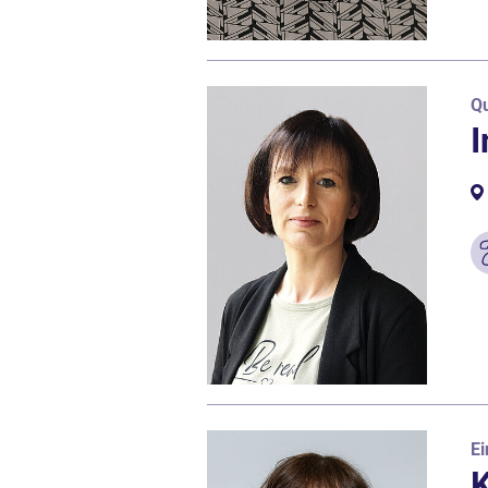
Qu
I
Ei
K