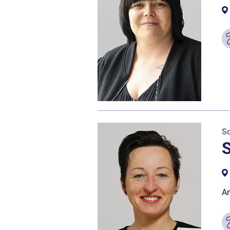
So
S
An