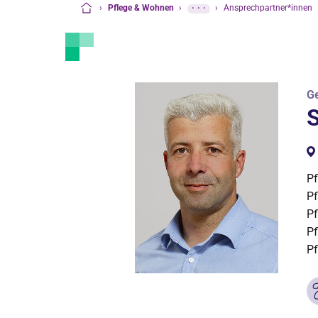
›
Pflege & Wohnen
›
···
›
Ansprechpartner*innen
Startseite
G
S
Pf
Pf
Pf
Pf
Pf