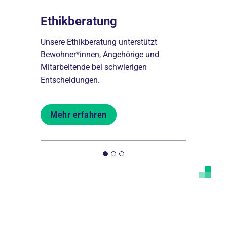
Ethikberatung
Beratu
g und
Unsere Ethikberatung unterstützt
Wir beraten
Bewohner*innen, Angehörige und
rund um da
Mitarbeitende bei schwierigen
in unserer 
Entscheidungen.
Mehr er
Mehr erfahren