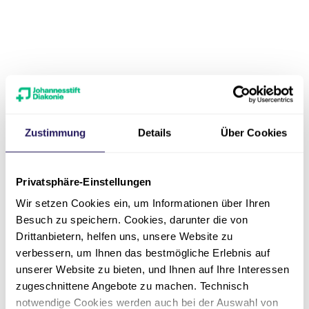
Das könnte Sie
auch interessieren
Zustimmung
Details
Über Cookies
Qualität
Privatsphäre-Einstellungen
Erfahren Sie mehr über das
Wir setzen Cookies ein, um Informationen über Ihren
Qualitätsmanagement im Pflege &
Besuch zu speichern. Cookies, darunter die von
Wohnen Georg Schleusner.
Drittanbietern, helfen uns, unsere Website zu
verbessern, um Ihnen das bestmögliche Erlebnis auf
unserer Website zu bieten, und Ihnen auf Ihre Interessen
Mehr erfahren
zugeschnittene Angebote zu machen. Technisch
Lob & Kritik
notwendige Cookies werden auch bei der Auswahl von