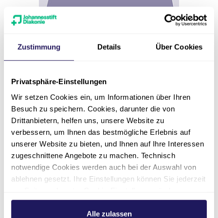
Zustimmung
Details
Über Cookies
Qualitätsmanagement
Sarah Hille
Privatsphäre-Einstellungen
Pflege & Wohnen Anna Maria
Wir setzen Cookies ein, um Informationen über Ihren
Gerhardt
Besuch zu speichern. Cookies, darunter die von
Drittanbietern, helfen uns, unsere Website zu
verbessern, um Ihnen das bestmögliche Erlebnis auf
030 3702-29313
unserer Website zu bieten, und Ihnen auf Ihre Interessen
sarah.hille(at)jsd.de
zugeschnittene Angebote zu machen. Technisch
notwendige Cookies werden auch bei der Auswahl von
ablehnen gesetzt. Ihre Einstellungen können Sie jederzeit
am Seitenende unter Cookie-Einstellungen ändern.
Weitere Informationen hierzu finden Sie in unserer
Datenschutzerklärung
.
Alle zulassen